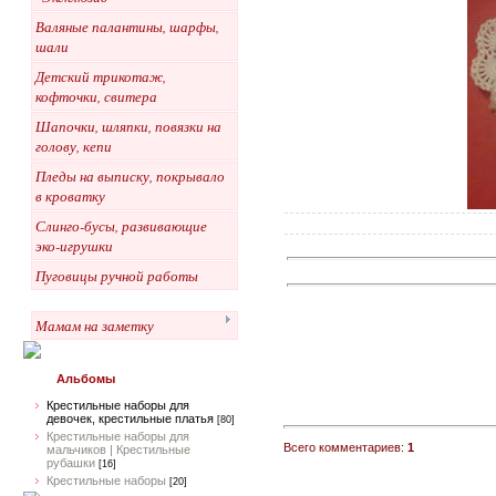
Валяные палантины, шарфы,
шали
Детский трикотаж,
кофточки, свитера
Шапочки, шляпки, повязки на
голову, кепи
Пледы на выписку, покрывало
в кроватку
Слинго-бусы, развивающие
эко-игрушки
Пуговицы ручной работы
Мамам на заметку
Альбомы
Крестильные наборы для
девочек, крестильные платья
[80]
Крестильные наборы для
Всего комментариев:
1
мальчиков | Крестильные
рубашки
[16]
Крестильные наборы
[20]