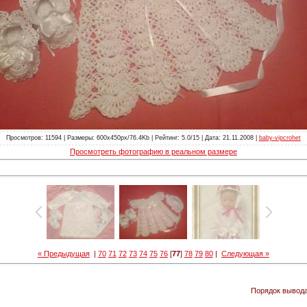
Просмотров: 11594 | Размеры: 600x450px/76.4Kb | Рейтинг: 5.0/15 | Дата: 21.11.2008 |
baby-vipcrohet
Просмотреть фотографию в реальном размере
« Предыдущая
|
70
71
72
73
74
75
76
[
77
]
78
79
80
|
Следующая »
Порядок вывод