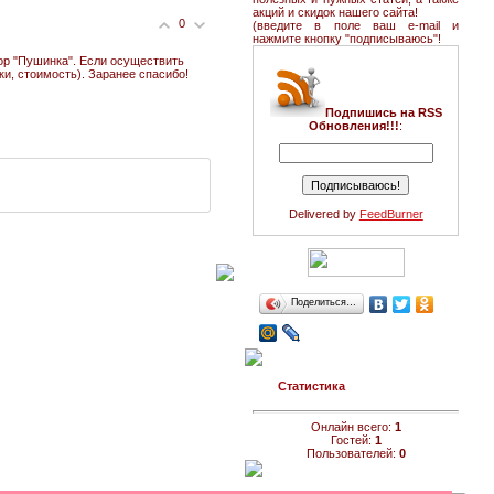
акций и скидок нашего сайта!
0
(введите в поле ваш e-mail и
нажмите кнопку "подписываюсь"!
ор "Пушинка". Если осуществить
ки, стоимость). Заранее спасибо!
Подпишись на RSS
Обновления!!!
:
Delivered by
FeedBurner
Поделиться…
Статистика
Онлайн всего:
1
Гостей:
1
Пользователей:
0