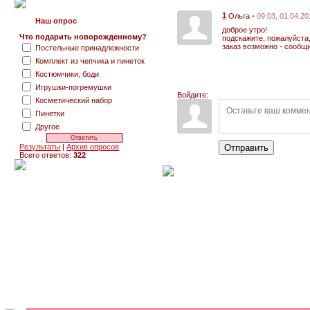
1
• 09:03, 01.04.2
Ольга
Наш опрос
доброе утро!
Что подарить новорожденному?
подскажите, пожалуйста
заказ возможно - сообщи
Постельные принадлежности
Комплект из чепчика и пинеток
Костюмчики, боди
Игрушки-погремушки
Войдите:
Косметический набор
Пинетки
Другое
Результаты
|
Архив опросов
Отправить
Всего ответов:
322