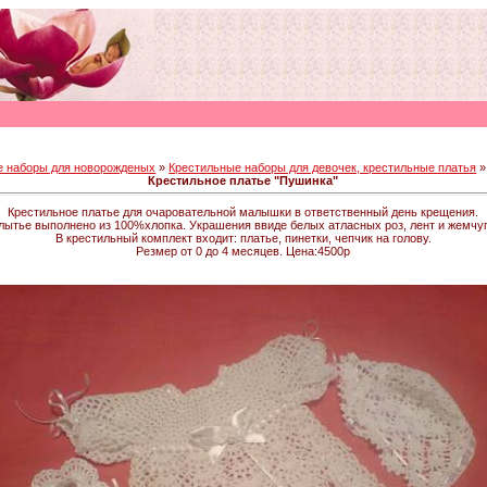
е наборы для новорожденых
»
Крестильные наборы для девочек, крестильные платья
»
Крестильное платье "Пушинка"
Крестильное платье для очаровательной малышки в ответственный день крещения.
лытье выполнено из 100%хлопка. Украшения ввиде белых атласных роз, лент и жемчуг
В крестильный комплект входит: платье, пинетки, чепчик на голову.
Резмер от 0 до 4 месяцев. Цена:4500р