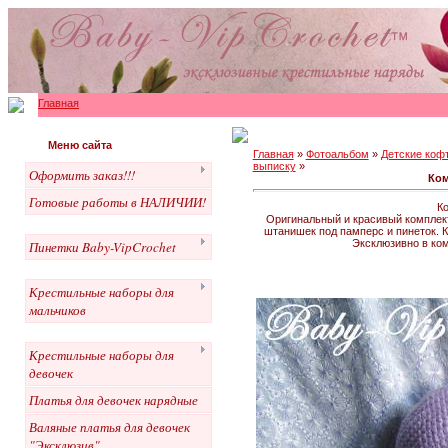
Главная
Меню сайта
Главная
»
Фотоальбом
»
Детские коф
выписку
»
Оформить заказ!!!
Ком
Готовые работы в НАЛИЧИИ!
К
Оригинальный и красивый комплект
штанишек под памперс и пинеток. 
Эксклюзивно в ком
Пинетки Baby-VipCrochet
Крестильные наборы для
мальчиков
Крестильные наборы для
девочек
Платья для девочек нарядные
Валяные платья для девочек
"Эксклюзив"