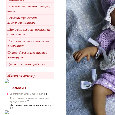
Валяные палантины, шарфы,
шали
Детский трикотаж,
кофточки, свитера
Шапочки, шляпки, повязки на
голову, кепи
Пледы на выписку, покрывало
в кроватку
Слинго-бусы, развивающие
эко-игрушки
Пуговицы ручной работы
Мамам на заметку
Альбомы
Джемпера для мальчиков
[0]
Кофточки крючком и спицами
для девочек
[7]
Детские комплекты на выписку
[39]