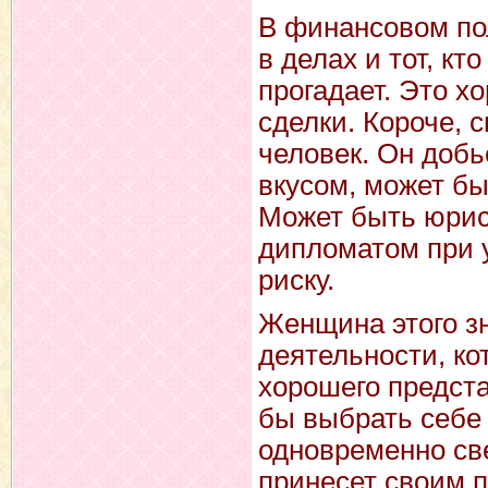
В финансовом пол
в делах и тот, кт
прогадает. Это х
сделки. Короче, 
человек. Он добь
вкусом, может бы
Может быть юрис
дипломатом при у
риску.
Женщина этого зн
деятельности, ко
хорошего предста
бы выбрать себе 
одновременно све
принесет своим 