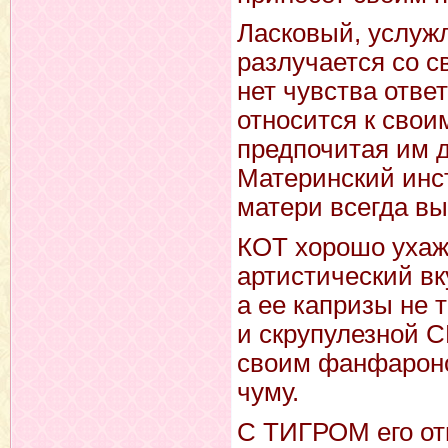
Ласковый, услужл
разлучается со с
нет чувства отве
относится к свои
предпочитая им д
Материнский инст
матери всегда вы
КОТ хорошо ухаж
артистический вк
а ее капризы не 
и скрупулезной 
своим фанфаронс
чуму.
С ТИГРОМ его от