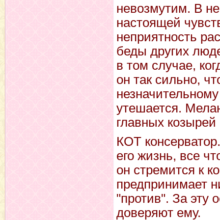
невозмутим. В н
настоящей чувст
неприятность рас
беды других люде
в том случае, ког
он так сильно, ч
незначительному 
утешается. Мелан
главных козырей 
КОТ консерватор.
его жизнь, все ч
он стремится к к
предпринимает ни
"против". За эту
доверяют ему.