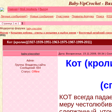
Baby-VipCrochet - В
Главная
|
Мой профиль
|
Выход
Личные сообщения()
·
Новые сообщения
·
Участники
·
Правила форума
·
Поиск
·
RSS
1
Страница
1
из
1
Модератор форума:
baby-vipcrohet
Форум
»
Крещение ребенка - ответы о крещении и выбор имени
»
Восточный китайский горос
2011)
Кот (кролик)(1927-1939-1951-1963-1975-1987-1999-2011)
baby-vipcrohet
Дата: Воскресенье, 15.11.2009, 00:34 | С
Кот (крол
Admin
Группа: Владелец сайта
Сообщений:
654
Статус:
Offline
(с
КОТ всегда падае
меру честолюбив
сдержанный, утон