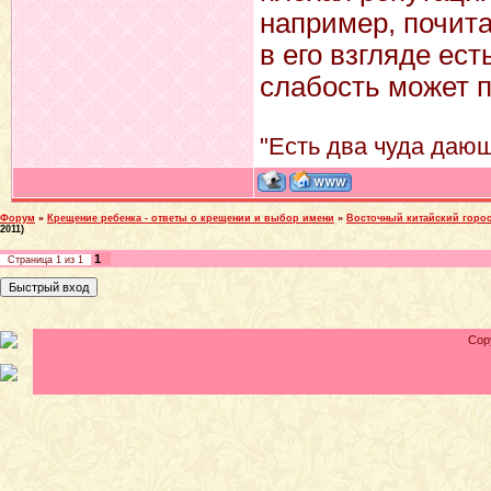
например, почита
в его взгляде ес
слабость может п
"Есть два чуда дающ
Форум
»
Крещение ребенка - ответы о крещении и выбор имени
»
Восточный китайский горос
2011)
1
Страница
1
из
1
Cop