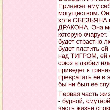
Принесет ему себ
могуществом. Они
хотя ОБЕЗЬЯНА в
ДРАКОНА. Она м
которую очарует
будет страстно л
будет платить е
над ТИГРОМ, ей с
союз в любви и
приведет к трени
превратить ее в 
бы ни был ее спу
Первая часть жи
- бурной, смутно
часть жизни спок