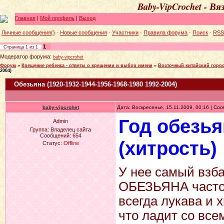
Baby-VipCrochet - В
Главная
|
Мой профиль
|
Выход
Личные сообщения()
·
Новые сообщения
·
Участники
·
Правила форума
·
Поиск
·
RSS
1
Страница
1
из
1
Модератор форума:
baby-vipcrohet
Форум
»
Крещение ребенка - ответы о крещении и выбор имени
»
Восточный китайский горос
2004)
Обезьяна (1920-1932-1944-1956-1968-1980 1992-2004)
baby-vipcrohet
Дата: Воскресенье, 15.11.2009, 00:16 | С
Год обезь
Admin
Группа: Владелец сайта
Сообщений:
654
(хитрость)
Статус:
Offline
У нее самый взба
ОБЕЗЬЯНА часто 
всегда лукава и 
что ладит со все