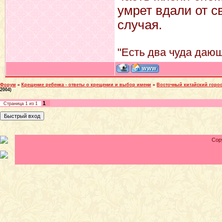
умрет вдали от с
случая.
"Есть два чуда дающ
Форум
»
Крещение ребенка - ответы о крещении и выбор имени
»
Восточный китайский горос
2004)
1
Страница
1
из
1
Cop