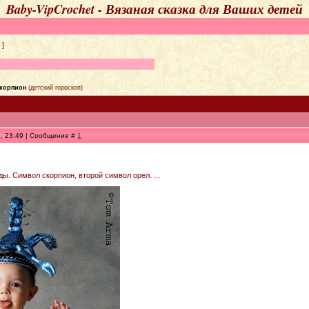
Baby-VipCrochet - Вязаная сказка для Ваших детей
]
корпион
(детский гороскоп)
9, 23:49 | Сообщение #
1
оды. Символ скорпион, второй символ орел. ...