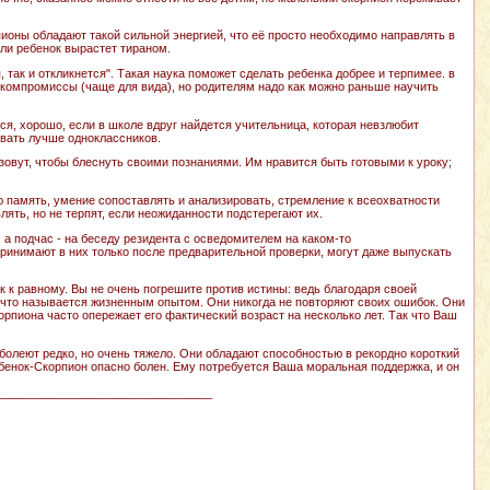
пионы обладают такой сильной энергией, что её просто необходимо направлять в
или ребенок вырастет тираном.
, так и откликнется". Такая наука поможет сделать ребенка добрее и терпимее. в
а компромиссы (чаще для вида), но родителям надо как можно раньше научить
ся, хорошо, если в школе вдруг найдется учительница, которая невзлюбит
евать лучше одноклассников.
зовут, чтобы блеснуть своими познаниями. Им нравится быть готовыми к уроку;
ю память, умение сопоставлять и анализировать, стремление к всеохватности
ять, но не терпят, если неожиданности подстерегают их.
 а подчас - на беседу резидента с осведомителем на каком-то
ринимают в них только после предварительной проверки, могут даже выпускать
к к равному. Вы не очень погрешите против истины: ведь благодаря своей
 что называется жизненным опытом. Они никогда не повторяют своих ошибок. Они
корпиона часто опережает его фактический возраст на несколько лет. Так что Ваш
болеют редко, но очень тяжело. Они обладают способностью в рекордно короткий
ебенок-Скорпион опасно болен. Ему потребуется Ваша моральная поддержка, и он
_________________________________