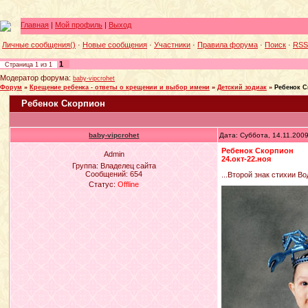
Главная
|
Мой профиль
|
Выход
Личные сообщения()
·
Новые сообщения
·
Участники
·
Правила форума
·
Поиск
·
RSS
1
Страница
1
из
1
Модератор форума:
baby-vipcrohet
Форум
»
Крещение ребенка - ответы о крещении и выбор имени
»
Детский зодиак
»
Ребенок С
Ребенок Скорпион
baby-vipcrohet
Дата: Суббота, 14.11.200
Ребенок Скорпион
Admin
24.окт-22.ноя
Группа: Владелец сайта
Сообщений:
654
...Второй знак стихии В
Статус:
Offline