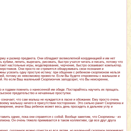
орму и размер предмета. Они обладают великолепной координацией и им нет
кубики, лепить, вырезать, рисовать, быстро учатся читать и писать, потому что
тают настольные игры, моделирование, черчение, быстро осваивают компьютер.
сверстников. Они просто не стремятся обнаруживать свои познания и
жны усвоить одну простую истину: при общении с ребенком-скорпионом нельзя
ицией, потому их невозможно провести. Если Вы будете откровенны с малышом и
ой. Но если Ваш маленький Скорпиончик заподозрит, что Вы неискренни,
о и годами помнить о нанесенной им обиде. Постарайтесь научить их прощать.
рьезное предательство и нечаянные проступки.
 означает, что сам малыш не нуждается в ласке и обожании. Ему просто очень
своему малышу ничего в присутствии посторонних. Это сильно ранит Скорпиона и
имирение, иначе Ваш ребенок может весь день просидеть в дальнем углу и
тавить одних, пока они справятся с собой. Вообще заметим, что Скорпионы - из
рпиона. Он очень тяжело приживается в таком коллективе, где все друг друга
онечно, сказанное можно отнести ко все детям, но маленький скорпион переживает