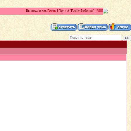
Вы вошли как
Гость
| Группа "
Гости-Бабочки
" |
RSS