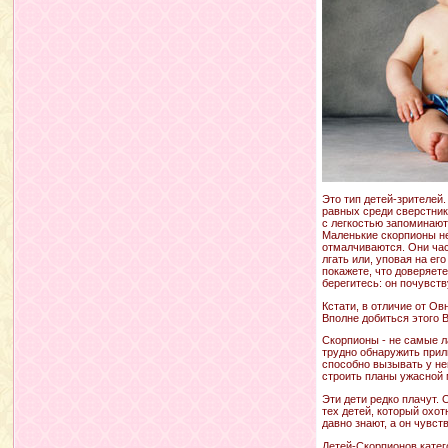
Это тип детей-зрителей
равных среди сверстник
с легкостью запоминают
Маленькие скорпионы не 
отмалчиваются. Они час
лгать или, уповая на е
покажете, что доверяет
берегитесь: он почувст
Кстати, в отличие от О
Вполне добиться этого 
Скорпионы - не самые л
трудно обнаружить прил
способно вызывать у не
строить планы ужасной 
Эти дети редко плачут. 
тех детей, который охот
давно знают, а он чувст
Детей-Скорпионов катего