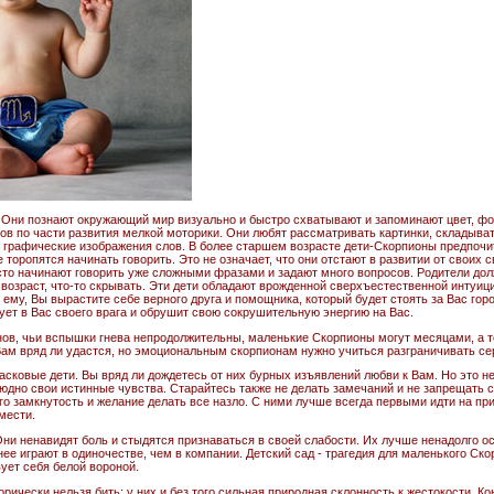
. Они познают окружающий мир визуально и быстро схватывают и запоминают цвет, ф
ов по части развития мелкой моторики. Они любят рассматривать картинки, складывать 
 графические изображения слов. В более старшем возрасте дети-Скорпионы предпочи
торопятся начинать говорить. Это не означает, что они отстают в развитии от своих 
то начинают говорить уже сложными фразами и задают много вопросов. Родители дол
го возраст, что-то скрывать. Эти дети обладают врожденной сверхъестественной инту
е ему, Вы вырастите себе верного друга и помощника, который будет стоять за Вас гор
вует в Вас своего врага и обрушит свою сокрушительную энергию на Вас.
внов, чьи вспышки гнева непродолжительны, маленькие Скорпионы могут месяцами, а т
Вам вряд ли удастся, но эмоциональным скорпионам нужно учиться разграничивать се
асковые дети. Вы вряд ли дождетесь от них бурных изъявлений любви к Вам. Но это не
юдно свои истинные чувства. Старайтесь также не делать замечаний и не запрещать 
го замкнутость и желание делать все назло. С ними лучше всегда первыми идти на пр
мести.
Они ненавидят боль и стыдятся признаваться в своей слабости. Их лучше ненадолго ос
нее играют в одиночестве, чем в компании. Детский сад - трагедия для маленького Ско
вует себя белой вороной.
рически нельзя бить; у них и без того сильная природная склонность к жестокости. К