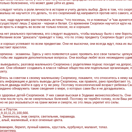
только болезненно, что может даже уйти из дома.
ледует читать о роли личности в истории и учить делать выбор. Дело в том, что скор
малыш не научится это делать, то его скорпионий яд направится против него самого, 
зык, надо вдумчиво растолковать истины: "что посеешь, то и пожнешь" и "как аукнется
 существуют лишь 2 краски - черная и белая. Со временем Скорпион научится идти н
 ярость и видеть во всем не только плохое, но и хорошее.
на нет реального противника, его следует выдумать, чтобы малышу было с кем бороть
Желание всем "доказать" приведет к тому, что по этому предмету Скорпион будет усп
 и хорошо успевают по всем предметам. Они не выскочки, они всегда ждут, пока их вы
 застают врасплох.
орпиона - экзамены. Здесь у него появляется шанс проявить все свои таланты: цепку
чтобы им задавали дополнительные вопросы. Они вообще любят всех неожиданно удивл
 выведывать; разговор маленького Скорпиона с родителями подчас походит на допрос,
ке. Они обожают создавать в классе тайные общества или подпольные организации, п
зету.
тесь за советом к своему маленькому Скорпиону, покажите, что относитесь к нему ка
ть информацию и делать выводы дети-Скорпионы, как правило, рано приобретают то,
 нельзя дважды войти в одну и ту же реку. Поэтому психологический возраст ребенка-С
жиданно обнаружить такие сведения о мире, о которых сами Вы и не догадывались.
о здоровье детей-Скорпионов. У них самая высокая в Зодиаке жизнеспособность. Они 
тели после чуть ли не смертельных болезней. Поэтому не теряйте голову, если Ваш р
о не раз оказываться на грани жизни и смерти, но это лишь укрепит его силы.
___________________________________________________________________________
с и Плутон.
9,10,11,21,100,666.
, Змееносец, знак смерти, светильник, пирамида.
, алый, малиновый, и все огненные цвета.
квамарин, берилл, лунный камень, хрусталь, курбункул, малахит, топаз.
хризантема.