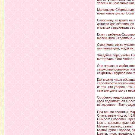
телесные наказания нас
Маленьким Скорпионам с
позитивное русло. Если 
Скорпиону, острому на я
детстве для скорпионов
малыша сдерживать свою
Если у ребенка-Скорпио
маленького Скорпиона. 
Скорпионы легко учатся
они ненавидят, когда их
Звездная пора учебы Ск
материала. Они любят, 
Они страстно любят все
законспирированном язы
секретный журнал или га
Как можно чаще обращай
способности воспринима
из тех, кто уверен, что
сын или дочь могут нео
Особенно надо сказать 
срок подниматься с пос
выздоровеет. Ему сужден
____________________
Пра вящие планеты: Мар
Счастливые числа: 4,5,8,
Символ: Скорпион, Орел
Цвета: кроваво-красный
Металл: железо, сталь.
Камни: рубин, коралл, а
Цветы: пион, гвоздика, 