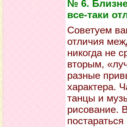
№ 6. Близне
все-таки от
Советуем ва
отличия меж
никогда не с
вторым, «лу
разные прив
характера. Ч
танцы и музы
рисование. 
постараться 