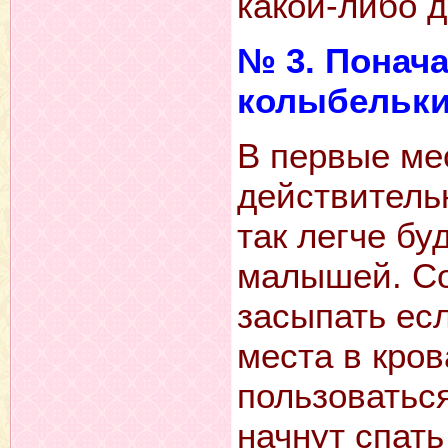
какой-либо 
№ 3. Понача
колыбельк
В первые ме
действительн
так легче бу
малышей. Со
засыпать есл
места в кров
пользоваться
начнут спать