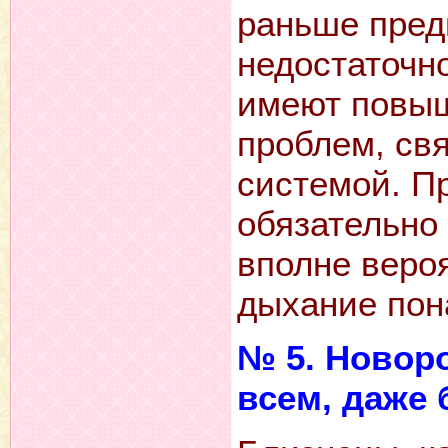
раньше предп
недостаточно
имеют повыш
проблем, св
системой. П
обязательно
вполне вероя
дыхание пон
№ 5. Новор
всем, даже