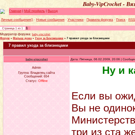
Baby-VipCrochet - В
Главная
|
Мой профиль
|
Выход
Личные сообщения()
·
Новые сообщения
·
Участники
·
Правила форума
·
Поиск
·
RSS
1
Страница
1
из
1
Модератор форума:
baby-vipcrohet
Форум
»
Малыш дома
»
Уход за Близнецами
»
7 правил ухода за близнецами
7 правил ухода за близнецами
baby-vipcrohet
Дата: Пятница, 06.02.2009, 20:06 | Сообщ
Ну и 
Admin
Группа: Владелец сайта
Сообщений:
654
Статус:
Offline
Если вы ожид
Вы не одино
Министерств
три из ста 