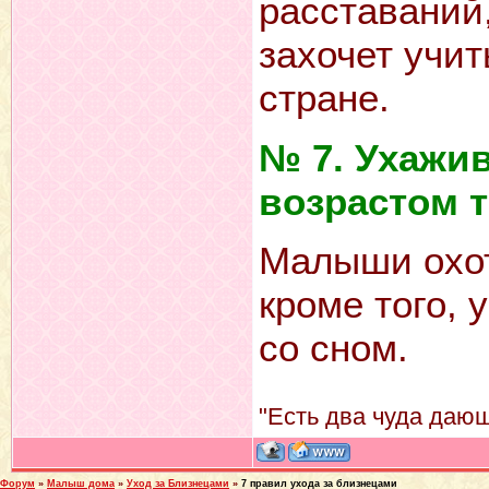
расставаний,
захочет учит
стране.
№ 7. Ухажив
возрастом 
Малыши охот
кроме того, 
со сном.
"Есть два чуда дающ
Форум
»
Малыш дома
»
Уход за Близнецами
»
7 правил ухода за близнецами