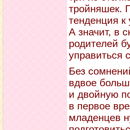
тройняшек. 
тенденция к 
А значит, в
родителей бу
управиться 
Без сомнени
вдвое больше
и двойную п
в первое вр
младенцев н
подготовитьс