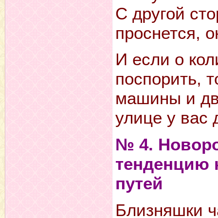
С другой сто
проснется, о
И если о ко
поспорить, т
машины и дв
улице у вас
№ 4. Новор
тенденцию 
путей
Близняшки ч