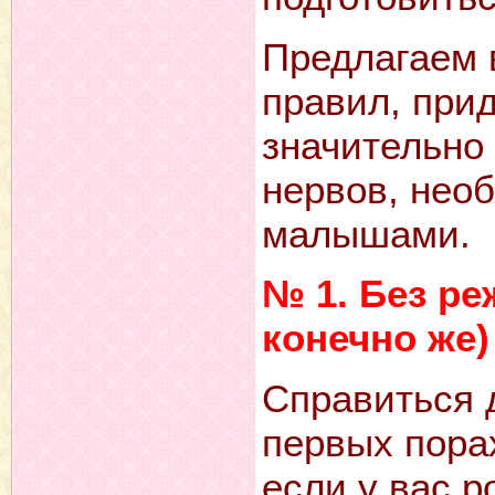
Предлагаем 
правил, при
значительно
нервов, нео
малышами.
№ 1. Без ре
конечно же)
Справиться 
первых пора
если у вас р