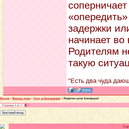
соперничает
«опередить» 
задержки ил
начинает во
Родителям н
такую ситуа
"Есть два чуда дающ
Форум
»
Малыш дома
»
Уход за Близнецами
»
Развитие речи близнецов!
1
Страница
1
из
1
Cop