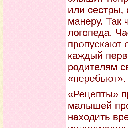
или сестры, 
манеру. Так 
логопеда. Ча
пропускают о
каждый перв
родителям св
«перебьют».
«Рецепты» п
малышей про
находить вр