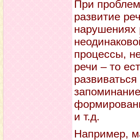
При проблем
развитие ре
нарушениях 
неодинаково
процессы, н
речи – то ес
развиваться
запоминание
формировани
и т.д.
Например, 