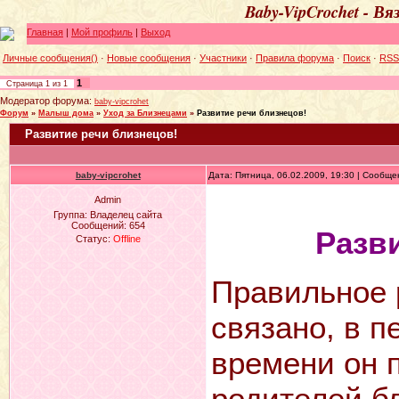
Baby-VipCrochet - В
Главная
|
Мой профиль
|
Выход
Личные сообщения()
·
Новые сообщения
·
Участники
·
Правила форума
·
Поиск
·
RSS
1
Страница
1
из
1
Модератор форума:
baby-vipcrohet
Форум
»
Малыш дома
»
Уход за Близнецами
»
Развитие речи близнецов!
Развитие речи близнецов!
baby-vipcrohet
Дата: Пятница, 06.02.2009, 19:30 | Сообщ
Admin
Группа: Владелец сайта
Сообщений:
654
Разв
Статус:
Offline
Правильное 
связано, в п
времени он 
родителей б