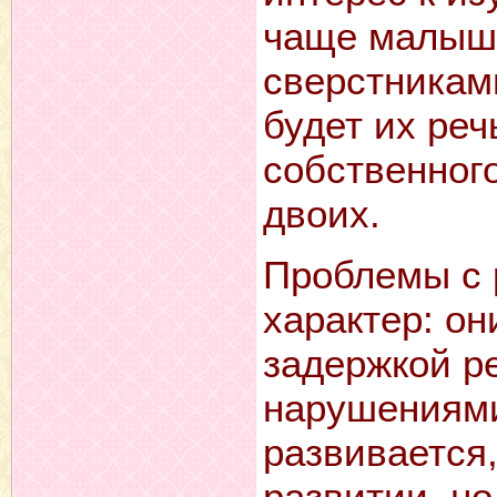
чаще малыши
сверстникам
будет их реч
собственног
двоих.
Проблемы с 
характер: он
задержкой р
нарушениями
развивается,
развитии, но