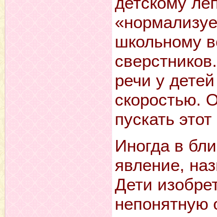
детскому леп
«нормализует
школьному в
сверстников.
речи у детей
скоростью. О
пускать этот
Иногда в бл
явление, на
Дети изобре
непонятную 