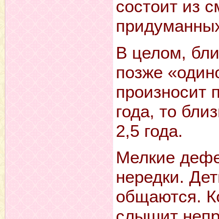
состоит из с
придуманны
В целом, бл
позже «один
произносит 
года, то бли
2,5 года.
Мелкие дефе
нередки. Дет
общаются. К
слышит непр