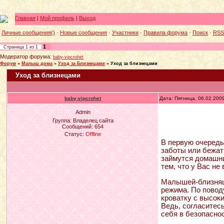
Главная
|
Мой профиль
|
Выход
Личные сообщения()
·
Новые сообщения
·
Участники
·
Правила форума
·
Поиск
·
RSS
1
Страница
1
из
1
Модератор форума:
baby-vipcrohet
Форум
»
Малыш дома
»
Уход за Близнецами
»
Уход за близнецами
Уход за близнецами
baby-vipcrohet
Дата: Пятница, 06.02.200
Admin
Группа: Владелец сайта
Сообщений:
654
Статус:
Offline
В первую очередь
заботы или бежат
займутся домашни
тем, что у Вас не
Малышей-близняше
режима. По повод
кроватку с высок
Ведь, согласитесь
себя в безопаснос