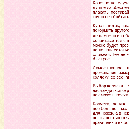
Конечно же, случ
лучше их обеспеч
плакать, постара
точно не обойти
Купать деток, по
покормить другого
день можно и себ
соприкасается с 
можно будет пров
волю поплескатьс
сложная. Тем не м
быстрее.
Самое главное – 
проживания: изме
коляску, ее вес, 
Выбор коляски – 
наслаждаться окр
не сможет проехат
Коляска, где малы
нее больше – мал
для ножек, а в не
не полностью отк
правильный выбо