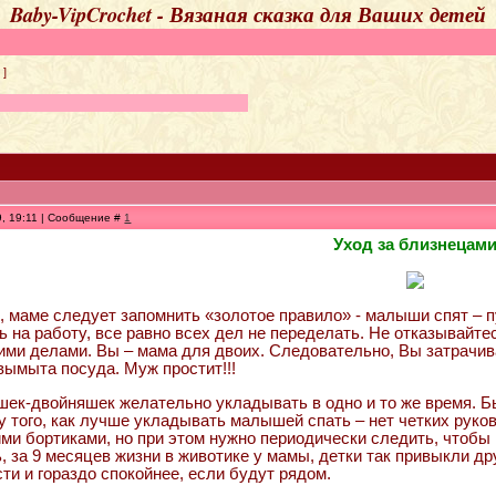
Baby-VipCrochet - Вязаная сказка для Ваших детей
]
9, 19:11 | Сообщение #
1
Уход за близнецам
, маме следует запомнить «золотое правило» - малыши спят – п
ь на работу, все равно всех дел не переделать. Не отказывайт
ми делами. Вы – мама для двоих. Следовательно, Вы затрачива
 вымыта посуда. Муж простит!!!
к-двойняшек желательно укладывать в одно и то же время. Бы
у того, как лучше укладывать малышей спать – нет четких рук
ими бортиками, но при этом нужно периодически следить, чтобы
, за 9 месяцев жизни в животике у мамы, детки так привыкли дру
ти и гораздо спокойнее, если будут рядом.