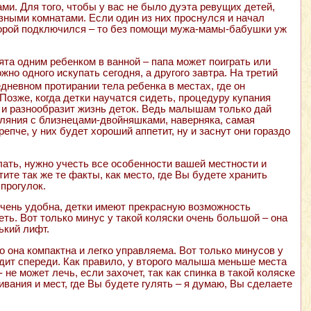
ми. Для того, чтобы у вас не было дуэта ревущих детей,
зными комнатами. Если один из них проснулся и начал
 второй подключился – то без помощи мужа-мамы-бабушки уж
ята одним ребенком в ванной – папа может поиграть или
но одного искупать сегодня, а другого завтра. На третий
дневном протирании тела ребенка в местах, где он
Позже, когда детки научатся сидеть, процедуру купания
 и разнообразит жизнь деток. Ведь малышам только дай
уляния с близнецами-двойняшками, наверняка, самая
епче, у них будет хороший аппетит, ну и заснут они гораздо
лать, нужно учесть все особенности вашей местности и
те так же те факты, как место, где Вы будете хранить
 прогулок.
очень удобна, детки имеют прекрасную возможность
ть. Вот только минус у такой коляски очень большой – она
ький лифт.
то она компактна и легко управляема. Вот только минусов у
идит спереди. Как правило, у второго малыша меньше места
не может лечь, если захочет, так как спинка в такой коляске
вания и мест, где Вы будете гулять – я думаю, Вы сделаете