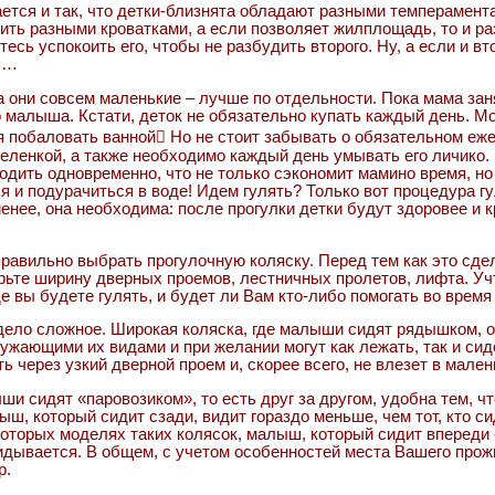
ается и так, что детки-близнята обладают разными темперамента
ить разными кроватками, а если позволяет жилплощадь, то и ра
йтесь успокоить его, чтобы не разбудить второго. Ну, а если и
сь…
ка они совсем маленькие – лучше по отдельности. Пока мама зан
 малыша. Кстати, деток не обязательно купать каждый день. Мож
я побаловать ванной Но не стоит забывать о обязательном еже
пеленкой, а также необходимо каждый день умывать его личико. 
одить одновременно, что не только сэкономит мамино время, но
я и подурачиться в воде! Идем гулять? Только вот процедура г
енее, она необходима: после прогулки детки будут здоровее и кр
правильно выбрать прогулочную коляску. Перед тем как это сде
рьте ширину дверных проемов, лестничных пролетов, лифта. Учти
где вы будете гулять, и будет ли Вам кто-либо помогать во время
дело сложное. Широкая коляска, где малыши сидят рядышком, 
ужающими их видами и при желании могут как лежать, так и сиде
ь через узкий дверной проем и, скорее всего, не влезет в мален
ши сидят «паровозиком», то есть друг за другом, удобна тем, ч
ыш, который сидит сзади, видит гораздо меньше, чем тот, кто с
которых моделях таких колясок, малыш, который сидит впереди - 
идывается. В общем, с учетом особенностей места Вашего прожи
р.