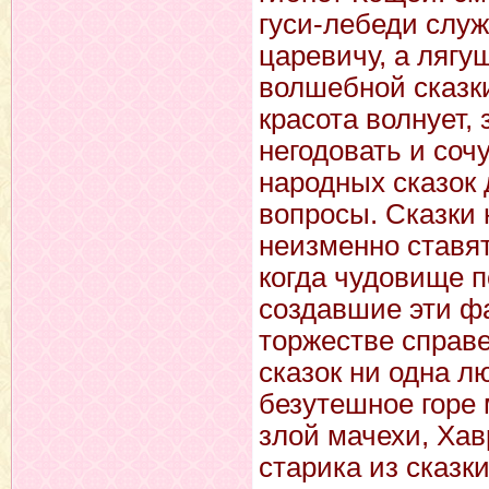
гуси-лебеди служ
царевичу, а лягу
волшебной сказк
красота волнует,
негодовать и соч
народных сказок
вопросы. Сказки
неизменно ставят
когда чудовище п
создавшие эти ф
торжестве справе
сказок ни одна л
безутешное горе 
злой мачехи, Хав
старика из сказк