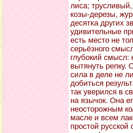
лиса; трусливый,
козы-дерезы, жур
десятка других з
удивительные при
есть место не то
серьёзного смысл
глубокий смысл: 
вытянуть репку. 
сила в деле не ли
добиться результ
так уверился в с
на язычок. Она ег
неосторожным кол
масле и всем лак
простой русской с