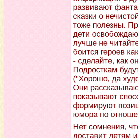
развивают фанта
сказки о нечистой
тоже полезны. Пр
дети освобождают
лучше не читайте
боится героев ка
- сделайте, как о
Подросткам буду
("Хорошо, да худо
Они рассказываю
показывают спос
формируют позиц
юмора по отноше
Нет сомнения, чт
доставит детям и