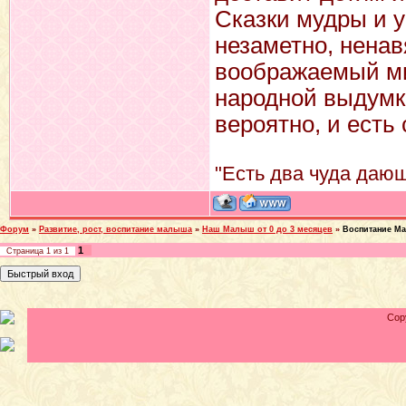
Сказки мудры и 
незаметно, ненав
воображаемый ми
народной выдумки
вероятно, и есть
"Есть два чуда дающ
Форум
»
Развитие, рост, воспитание малыша
»
Наш Малыш от 0 до 3 месяцев
»
Воспитание М
1
Страница
1
из
1
Cop