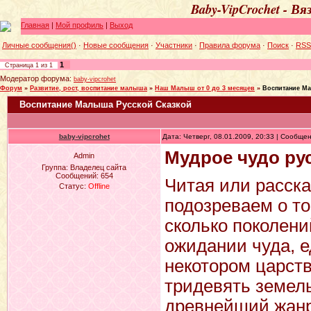
Baby-VipCrochet - В
Главная
|
Мой профиль
|
Выход
Личные сообщения()
·
Новые сообщения
·
Участники
·
Правила форума
·
Поиск
·
RSS
1
Страница
1
из
1
Модератор форума:
baby-vipcrohet
Форум
»
Развитие, рост, воспитание малыша
»
Наш Малыш от 0 до 3 месяцев
»
Воспитание М
Воспитание Малыша Русской Сказкой
baby-vipcrohet
Дата: Четверг, 08.01.2009, 20:33 | Сообще
Мудрое чудо ру
Admin
Группа: Владелец сайта
Сообщений:
654
Читая или расска
Статус:
Offline
подозреваем о то
сколько поколен
ожидании чуда, е
некотором царств
тридевять земель
древнейший жанр 