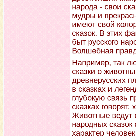
народа - свои ск
мудры и прекрасн
имеют свой колор
сказок. В этих ф
быт русского нар
Волшебная прав
Например, так 
сказки о животны
древнерусских п
в сказках и леге
глубокую связь п
сказках говорят, 
Животные ведут с
народных сказок
характер человек