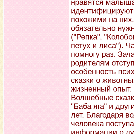
нравятся малышам
идентифицируют 
похожими на них.
обязательно нуж
("Репка", "Колобо
петух и лиса"). Ч
помногу раз. Зач
родителям отступ
особенность псих
сказки о животны
жизненный опыт.
Волшебные сказки
"Баба яга" и дру
лет. Благодаря в
человека поступа
информации о ду