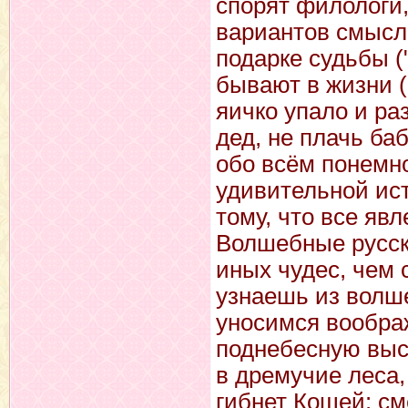
спорят филологи,
вариантов смысла
подарке судьбы (
бывают в жизни 
яичко упало и ра
дед, не плачь баб
обо всём понемно
удивительной ист
тому, что все яв
Волшебные русск
иных чудес, чем 
узнаешь из волш
уносимся вообра
поднебесную выс
в дремучие леса,
гибнет Кощей: см