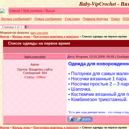
Baby-VipCrochet - В
Главная
|
Мой профиль
|
Выход
Личные сообщения()
·
Новые сообщения
·
Участники
·
Правила форума
·
Поиск
·
RSS
1
Страница
1
из
1
Модератор форума:
baby-vipcrohet
Форум
»
Малыш дома
»
Подготовка квартиры к новоселу
»
Список одежды на первое время
Список одежды на первое время
baby-vipcrohet
Дата: Вторник, 13.01.2009, 00:05 | Сообщ
Одежда для новорожденн
Admin
Группа: Владелец сайта
Сообщений:
654
• Ползунки для самых мален
Статус:
Offline
• Носочки вязанные 1 пара.
• Носочки простые 2 – 3 пар
• Шапочка.
• Костюмчик вязанный для п
• Комбинезон трикотажный.
"Есть два чуда дающие жизнь - это солнце и гру
Форум
»
Малыш дома
»
Подготовка квартиры к новоселу
»
Список одежды на первое время