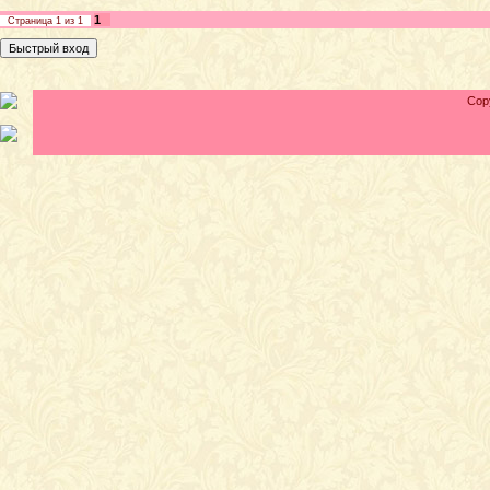
1
Страница
1
из
1
Cop