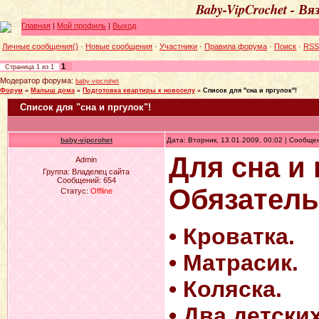
Baby-VipCrochet - В
Главная
|
Мой профиль
|
Выход
Личные сообщения()
·
Новые сообщения
·
Участники
·
Правила форума
·
Поиск
·
RSS
1
Страница
1
из
1
Модератор форума:
baby-vipcrohet
Форум
»
Малыш дома
»
Подготовка квартиры к новоселу
»
Список для "сна и пргулок"!
Список для "сна и пргулок"!
baby-vipcrohet
Дата: Вторник, 13.01.2009, 00:02 | Сообщ
Для сна и 
Admin
Группа: Владелец сайта
Сообщений:
654
Обязатель
Статус:
Offline
• Кроватка.
• Матрасик.
• Коляска.
• Два детски