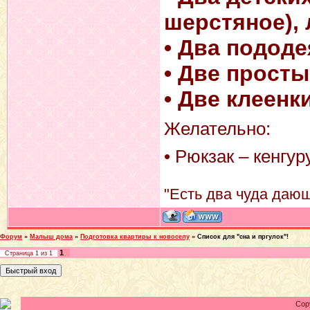
шерстяное), 
• Два пододе
• Две просты
• Две клеенки
Желательно:
• Рюкзак – кенгу
"Есть два чуда дающ
Форум
»
Малыш дома
»
Подготовка квартиры к новоселу
»
Список для "сна и пргулок"!
1
Страница
1
из
1
Cop