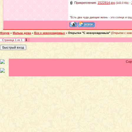
Прикрепления:
1522814.jpg
·
(143.0 Kb)
"Есть два чуда дающие жизнь - это солнце и гру
Форум
»
Малыш дома
»
Все о новорожденных
»
Открытки "С новорожденным"
(Открытки с но
1
Страница
1
из
1
Cop