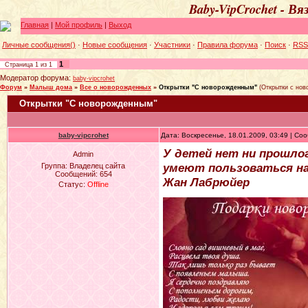
Baby-VipCrochet - В
Главная
|
Мой профиль
|
Выход
Личные сообщения()
·
Новые сообщения
·
Участники
·
Правила форума
·
Поиск
·
RSS
1
Страница
1
из
1
Модератор форума:
baby-vipcrohet
Форум
»
Малыш дома
»
Все о новорожденных
»
Открытки "С новорожденным"
(Открытки с но
Открытки "С новорожденным"
baby-vipcrohet
Дата: Воскресенье, 18.01.2009, 03:49 | С
У детей нет ни прошлог
Admin
умеют пользоваться н
Группа: Владелец сайта
Сообщений:
654
Жан Лабрюйер
Статус:
Offline