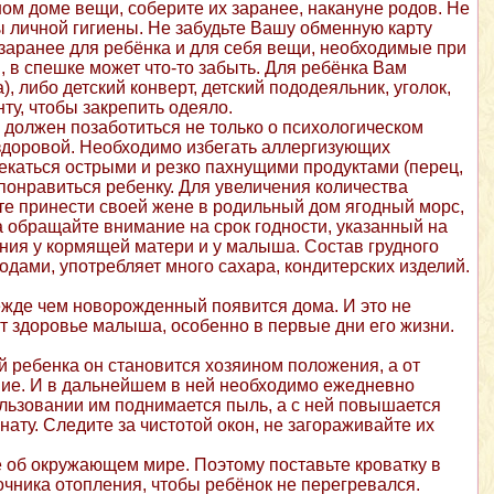
ом доме вещи, соберите их заранее, накануне родов. Не
 личной гигиены. Не забудьте Вашу обменную карту
 заранее для ребёнка и для себя вещи, необходимые при
 в спешке может что-то забыть. Для ребёнка Вам
, либо детский конверт, детский пододеяльник, уголок,
нту, чтобы закрепить одеяло.
должен позаботиться не только о психологическом
здоровой. Необходимо избегать аллергизующих
лекаться острыми и резко пахнущими продуктами (перец,
е понравиться ребенку. Для увеличения количества
е принести своей жене в родильный дом ягодный морс,
а обращайте внимание на срок годности, указанный на
ния у кормящей матери и у малыша. Состав грудного
дами, употребляет много сахара, кондитерских изделий.
ежде чем новорожденный появится дома. И это не
ит здоровье малыша, особенно в первые дни его жизни.
й ребенка он становится хозяином положения, а от
вие. И в дальнейшем в ней необходимо ежедневно
ользовании им поднимается пыль, а с ней повышается
ту. Следите за чистотой окон, не загораживайте их
е об окружающем мире. Поэтому поставьте кроватку в
очника отопления, чтобы ребёнок не перегревался.