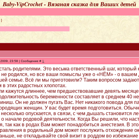
Baby-VipCrochet - Вязаная сказка для Ваших детей
]
.2009, 23:58 | Сообщение #
1
стать родителями. Это весьма ответственный шаг, который 
 не родился, но все ваши помыслы уже о «НЁМ» - о вашем 
ей семье. Всё ли мы приготовили? Таким вопросом задают
в этих радостных хлопотах.
и кажутся длиннее, чем предшествовавшие девять месяце
одолжительность беременности составляет в среднем 40 нед
ниш. Он не должен пугать Вас. Нет никакого повода для па
ородящих женщин. У вас будет время подготовиться. Обыч
 несколько опускается, в связи, с чем дышать становится
 о начале родовой деятельности. Когда Вы решили, что нас
я, так как в родах Вам может понадобиться анестезия. В эт
равления в родильный дом может послужить отхождение ок
аньше, не откладывайте свой визит в роддом во избежани