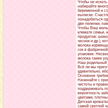
Чтобы не искать
набирайте много
беременной и ст
выписке. Счастл
понадобиться од
две пеленки, пам
Чтобы Ваш малыш
климате семьи, 
продуктов: шоко
чеснок и др.), 
молока кормящая
сок в фабричной
упаковке. Несве
молока также ух
Наш родильный 
Всё ли мы приго
удивительно, иб
Основное требов
Начинайте с при
чистоты и прави
поддерживать по
вероятность заб
цветами, плотны
Детская кроватк
самой светлой ч