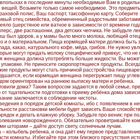
 впопыхах в последние минуты необходимые Вам в родильн
 вещей. Возьмите только самое необходимое. Это предметы
раховой полис, Ваш паспорт, таксофонную карту. Соберите
ивый отец семейства, обремененный радостными заботами,
еяло (шерстяное или ватное в зависимости от времени года)
перс, две распашонки, два детских чепчика. Не забудьте ле
 был здоров, а у мамы было много молока, любящий отец 
но и о материальном. Пища кормящей матери должна быть 
лада, какао, натурального кофе, мёда, грибов. Не нужно ув
которые могут придать молоку специфический привкус, что н
 женщина должна употреблять больше жидкости. Вы может
 упаковке. Не приносите скоропортящиеся продукты. Всегд
жие продукты могут стать причиной расстройства пищеваре
удшается, если кормящая женщина перегружает пищу углево
дом ориентирован на раннюю выписку матери и ребенка.
товили дома? Таким вопросом задаются в любой семье, пр
о от тщательности подготовки к приему ребёнка дома завис
ание заключается в соблюдении чистоты.
ведения в порядок детской комнаты, ибо с появлением в не
льности расстановки мебели будет зависеть Ваше спокойст
рядок и делать влажную уборку. Забудьте про веник: при п
олевания новорожденного. Обязательно проветривайте комна
ми шторами – дайте доступ свету, солнечным лучам.
а – колыбель ребенка, и она даёт ему первое представлени
асти комнаты. Избегайте при этом близкого присутствия ист