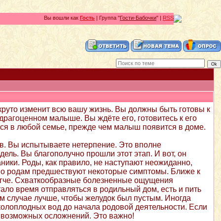
Вы вошли как
Гость
| Группа "
Гости-Бабочки
" |
RSS
круто изменит всю вашу жизнь. Вы должны быть готовы к
драгоценном малыше. Вы ждёте его, готовитесь к его
ся в любой семье, прежде чем малыш появится в доме.
в. Вы испытываете нетерпение. Это вполне
ель. Вы благополучно прошли этот этап. И вот, он
ники. Роды, как правило, не наступают неожиданно,
но родам предшествуют некоторые симптомы. Ближе к
 легче. Схваткообразные болезненные ощущения
тало время отправляться в родильный дом, есть и пить
ом случае лучше, чтобы желудок был пустым. Иногда
олоплодных вод до начала родовой деятельности. Если
е возможных осложнений. Это важно!