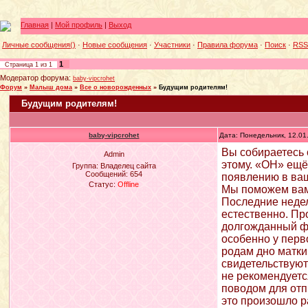
Главная
|
Мой профиль
|
Выход
Личные сообщения()
·
Новые сообщения
·
Участники
·
Правила форума
·
Поиск
·
RSS
1
Страница
1
из
1
Модератор форума:
baby-vipcrohet
Форум
»
Малыш дома
»
Все о новорожденных
»
Будущим родителям!
Будущим родителям!
baby-vipcrohet
Дата: Понедельник, 12.01
Вы собираетесь 
Admin
этому. «ОН» ещё
Группа: Владелец сайта
Сообщений:
654
появлению в ваш
Статус:
Offline
Мы поможем вам 
Последние недел
естественно. Пр
долгожданный фи
особенно у перв
родам дно матки
свидетельствуют
не рекомендуетс
поводом для отп
это произошло р