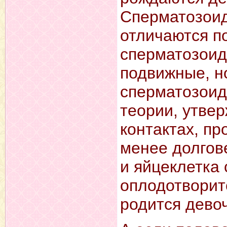
Сперматозоид
отличаются по
сперматозоид
подвижные, н
сперматозоид
теории, утве
контактах, пр
менее долгов
и яйцеклетка
оплодотворит
родится девоч