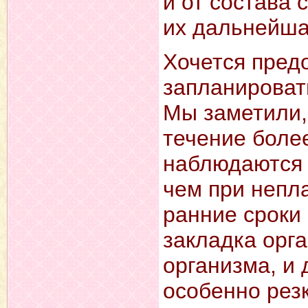
и от состава 
их дальнейша
Хочется пред
запланироват
Мы заметили,
течение боле
наблюдаются
чем при непл
ранние сроки
закладка орг
организма, и
особенно рез