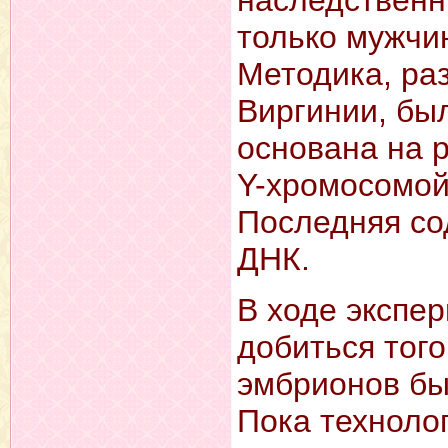
наследствен
только мужчи
Методика, ра
Виргинии, был
основана на 
Y-хромосомой
Последняя со
ДНК.
В ходе экспе
добиться тог
эмбрионов бы
Пока техноло