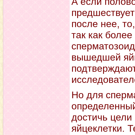
А если полов
предшествует
после нее, то
так как более
сперматозоид
вышедшей яйц
подтверждают
исследовател
Но для сперм
определенный
достичь цели 
яйцеклетки. Т