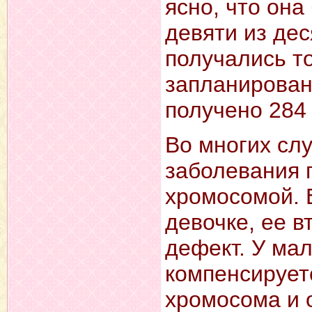
ясно, что она
девяти из де
получались то
запланирован
получено 284
Во многих сл
заболевания 
хромосомой. 
девочке, ее 
дефект. У ма
компенсируетс
хромосома и 