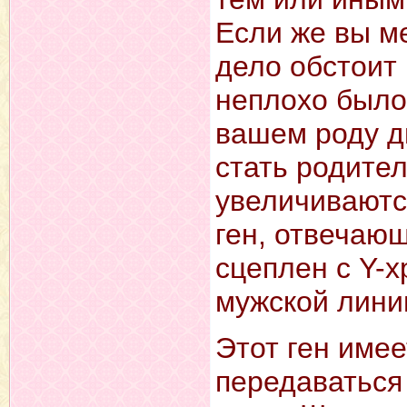
Если же вы ме
дело обстоит 
неплохо было
вашем роду д
стать родите
увеличиваютс
ген, отвечаю
сцеплен с Y-
мужской лини
Этот ген име
передаваться 