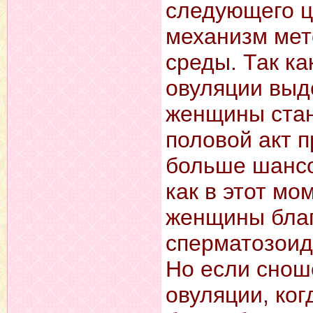
следующего ц
механизм мет
среды. Так к
овуляции выд
женщины стан
половой акт п
больше шансо
как в этот мо
женщины благ
сперматозоид
Но если снош
овуляции, ког