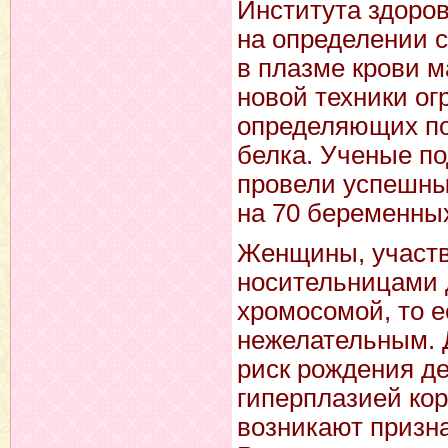
Института здоровь
на определении 
в плазме крови 
новой техники ог
определяющих пол
белка. Ученые по
провели успешны
на 70 беременны
Женщины, участв
носительницами 
хромосомой, то 
нежелательным. 
риск рождения д
гиперплазией кор
возникают призн