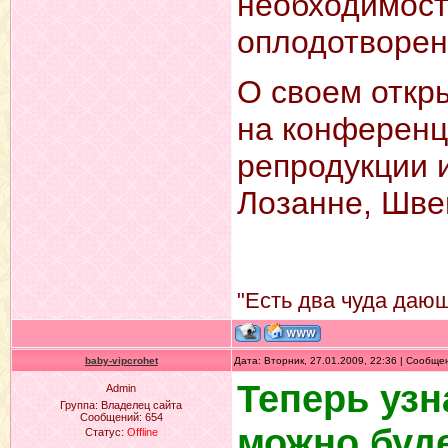
необходимост
оплодотворен
О своем откр
на конференц
репродукции 
Лозанне, Шве
"Есть два чуда дающ
baby-vipcrohet
Дата: Вторник, 27.01.2009, 22:36 | Сообщ
Теперь узн
Admin
Группа: Владелец сайта
Сообщений:
654
можно буде
Статус:
Offline