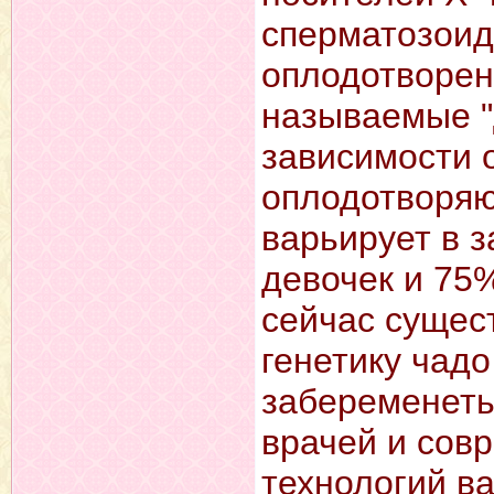
сперматозоид
оплодотворен
называемые "д
зависимости 
оплодотворяю
варьирует в з
девочек и 75%
сейчас сущест
генетику чадо
забеременеть
врачей и сов
технологий ва