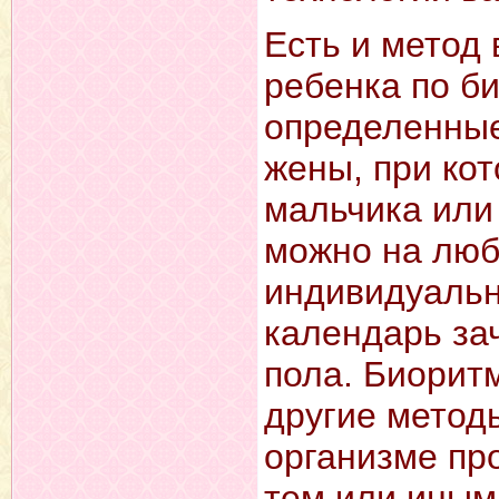
Есть и метод
ребенка по б
определенные
жены, при ко
мальчика или 
можно на люб
индивидуальн
календарь зач
пола. Биорит
другие методы
организме пр
тем или иным