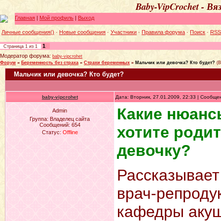
Baby-VipCrochet - В
Главная
|
Мой профиль
|
Выход
Личные сообщения()
·
Новые сообщения
·
Участники
·
Правила форума
·
Поиск
·
RSS
1
Страница
1
из
1
Модератор форума:
baby-vipcrohet
Форум
»
Беременность без страха
»
Страхи беременных
»
Мальчик или девочка? Кто будет?
(
Мальчик или девочка? Кто будет?
baby-vipcrohet
Дата: Вторник, 27.01.2009, 22:33 | Сообщ
Какие нюанс
Admin
Группа: Владелец сайта
Сообщений:
654
хотите родит
Статус:
Offline
девочку?
Рассказывает
врач-репродук
кафедры акуш