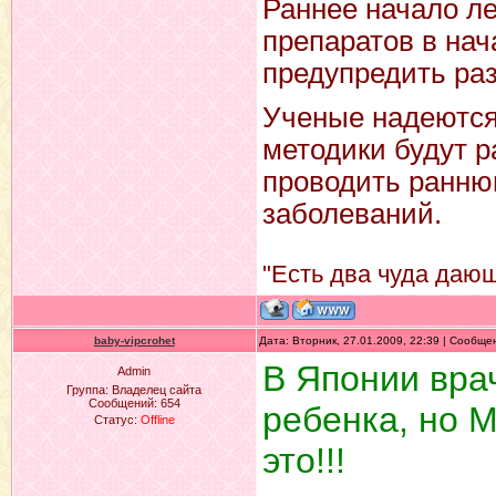
Раннее начало л
препаратов в на
предупредить ра
Ученые надеются
методики будут 
проводить ранню
заболеваний.
"Есть два чуда дающ
baby-vipcrohet
Дата: Вторник, 27.01.2009, 22:39 | Сообщ
В Японии вра
Admin
Группа: Владелец сайта
Сообщений:
654
ребенка, но 
Статус:
Offline
это!!!