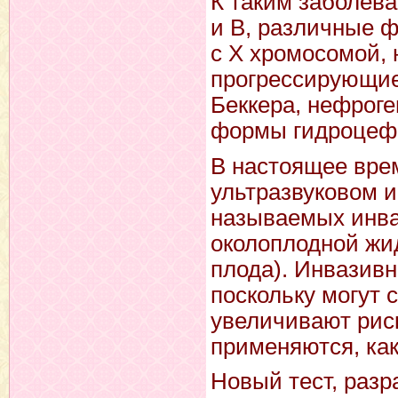
К таким заболева
и В, различные 
с X хромосомой,
прогрессирующи
Беккера, нефрог
формы гидроцефа
В настоящее вре
ультразвуковом 
называемых инва
околоплодной жид
плода). Инвазивн
поскольку могут
увеличивают риск
применяются, как
Новый тест, разр