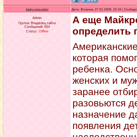
baby-vipcrohet
Дата: Вторник, 27.01.2009, 22:34 | Сообщ
А еще Майкр
Admin
Группа: Владелец сайта
Сообщений:
654
определить п
Статус:
Offline
Американские
которая помо
ребенка. Осн
женских и му
заранее отби
разовьются д
назначение д
появления дет