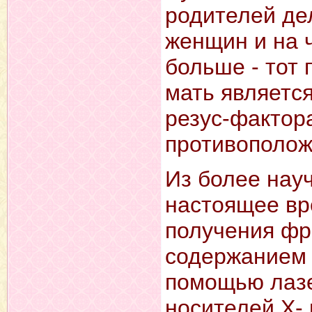
родителей де
женщин и на ч
больше - тот 
мать являетс
резус-фактора
противополо
Из более нау
настоящее вр
получения фр
содержанием 
помощью лазе
носителей Х- 