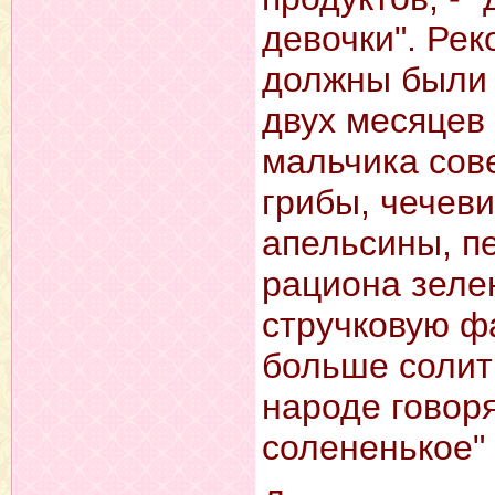
девочки". Ре
должны были 
двух месяцев 
мальчика сов
грибы, чечев
апельсины, пе
рациона зелен
стручковую ф
больше солит
народе говоря
солененькое" 