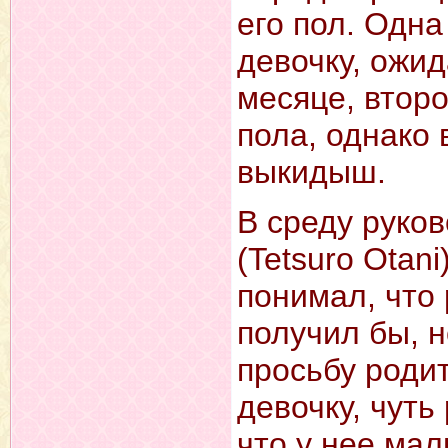
его пол. Одна
девочку, ожид
месяце, втор
пола, однако 
выкидыш.
В среду руко
(Tetsuro Otan
понимал, что
получил бы, 
просьбу родит
девочку, чуть
что у нее мал