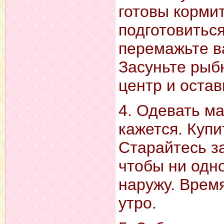
готовы корми
подготовитьс
перемажьте в
Засуньте рыб
центр и остав
4. Одевать ма
кажется. Купи
Старайтесь за
чтобы ни одн
наружу. Врем
утро.