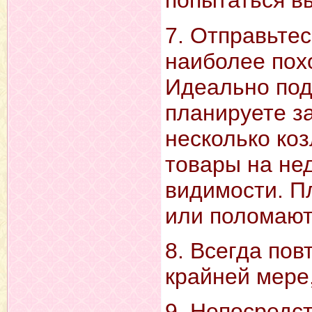
попытаться в
7. Отправьтес
наиболее пох
Идеально под
планируете за
несколько ко
товары на не
видимости. Пл
или поломают
8. Всегда пов
крайней мере,
9. Hепосредст