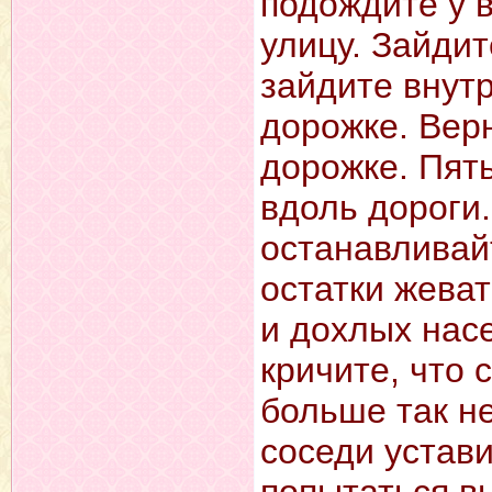
подождите у 
улицу. Зайди
зайдите внут
дорожке. Вер
дорожке. Пят
вдоль дороги
останавливай
остатки жева
и дохлых нас
кричите, что 
больше так н
соседи устави