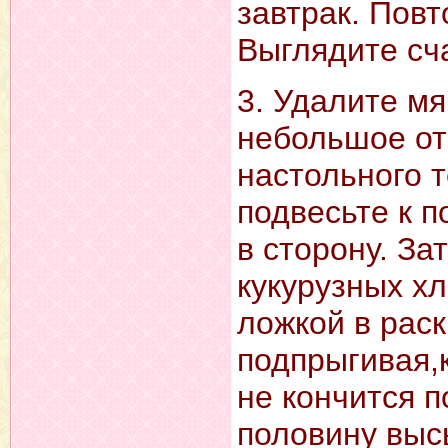
завтрак. Повт
Выглядите сч
3. Удалите мя
небольшое от
настольного 
подвесьте к п
в сторону. З
кукурузных хл
ложкой в рас
подпрыгивая,к
не кончится 
половину выс