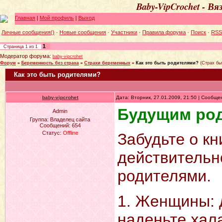
Baby-VipCrochet - В
Главная
|
Мой профиль
|
Выход
Личные сообщения()
·
Новые сообщения
·
Участники
·
Правила форума
·
Поиск
·
RSS
1
Страница
1
из
1
Модератор форума:
baby-vipcrohet
Форум
»
Беременность без страха
»
Страхи беременных
»
Как это быть родителями?
(Страх бы
Как это быть родителями?
baby-vipcrohet
Дата: Вторник, 27.01.2009, 21:50 | Сообщ
Будущим ро
Admin
Группа: Владелец сайта
Сообщений:
654
Статус:
Offline
Забудьте о кн
действительн
родителями.
1. Женщины: 
наденьте хала