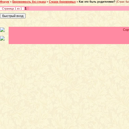
Форум
»
Беременность без страха
»
Страхи беременных
»
Как это быть родителями?
(Страх бы
1
Страница
1
из
1
Cop