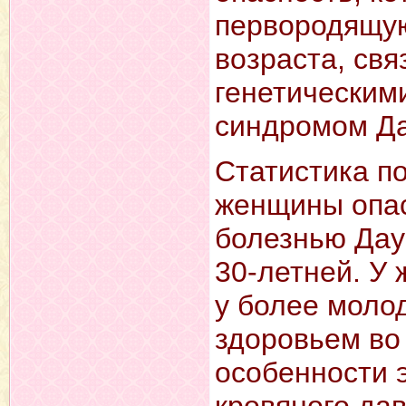
первородящу
возраста, свя
генетическим
синдромом Да
Статистика по
женщины опас
болезнью Дау
30-летней. У
у более моло
здоровьем во
особенности э
кровяного да