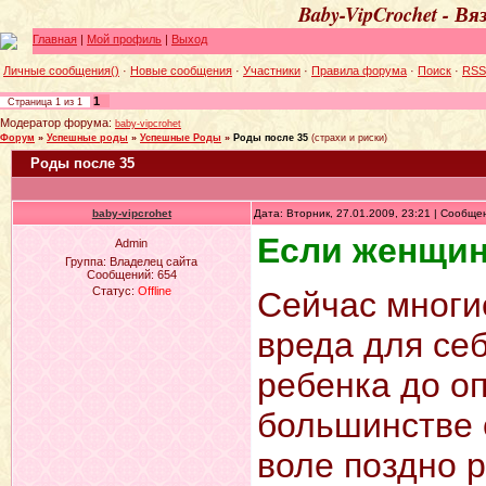
Baby-VipCrochet - В
Главная
|
Мой профиль
|
Выход
Личные сообщения()
·
Новые сообщения
·
Участники
·
Правила форума
·
Поиск
·
RSS
1
Страница
1
из
1
Модератор форума:
baby-vipcrohet
Форум
»
Успешные роды
»
Успешные Роды
»
Роды после 35
(страхи и риски)
Роды после 35
baby-vipcrohet
Дата: Вторник, 27.01.2009, 23:21 | Сообщ
Если женщина
Admin
Группа: Владелец сайта
Сообщений:
654
Статус:
Offline
Сейчас многи
вреда для се
ребенка до о
большинстве 
воле поздно р