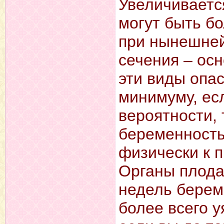
Увеличиваетс
могут быть б
при нынешней
сечения – осн
эти виды опас
минимуму, ес
вероятности,
беременность
физически к 
Органы плода
недель береме
более всего у