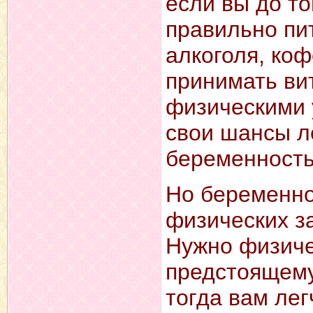
если вы до то
правильно пит
алкоголя, коф
принимать ви
физическими 
свои шансы л
беременность
Но беременно
физических з
Нужно физиче
предстоящему
тогда вам лег