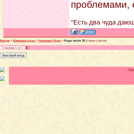
проблемами, е
"Есть два чуда дающ
Форум
»
Успешные роды
»
Успешные Роды
»
Роды после 35
(страхи и риски)
1
Страница
1
из
1
Cop