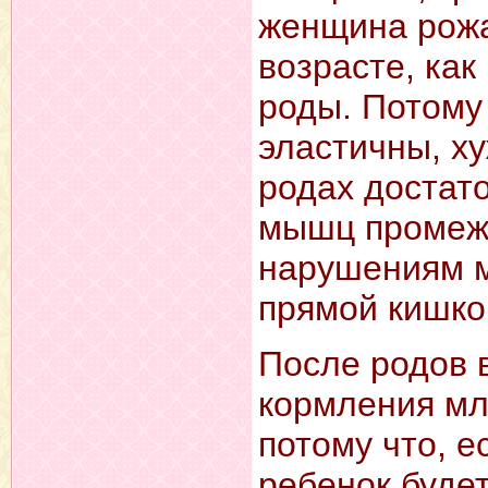
женщина рожа
возрасте, ка
роды. Потому
эластичны, ху
родах достат
мышц промежн
нарушениям м
прямой кишко
После родов 
кормления мл
потому что, е
ребенок будет