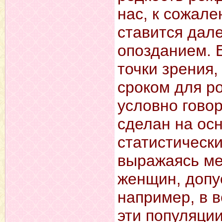
нас, к сожал
ставится дал
опозданием. 
точки зрения
сроком для р
условно говор
сделан на ос
статистически
выражаясь ме
женщин, допус
например, в в
эти популяци