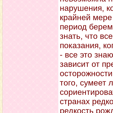
нарушения, к
крайней мере
период берем
знать, что вс
показания, ко
- все это зна
зависит от п
осторожности 
того, сумеет 
сориентирова
странах редко
редкость рожд