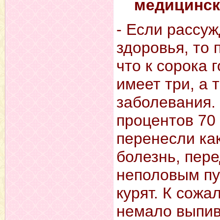
медицинск
- Если рассуж
здоровья, то 
что к сорока 
имеет три, а 
заболевания. 
процентов 70
перенесли ка
болезнь, пер
неполовым пу
курят. К сожа
немало выпива