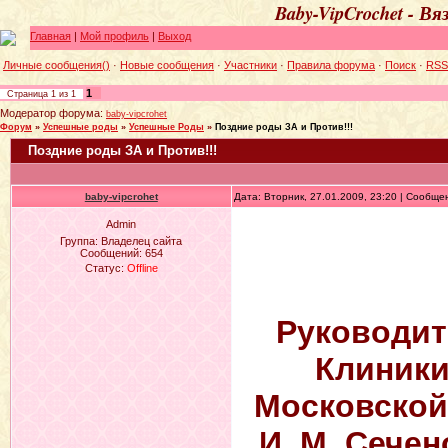
Baby-VipCrochet - В
Главная
|
Мой профиль
|
Выход
Личные сообщения()
·
Новые сообщения
·
Участники
·
Правила форума
·
Поиск
·
RSS
1
Страница
1
из
1
Модератор форума:
baby-vipcrohet
Форум
»
Успешные роды
»
Успешные Роды
»
Поздние роды ЗА и Против!!!
Поздние роды ЗА и Против!!!
baby-vipcrohet
Дата: Вторник, 27.01.2009, 23:20 | Сообщ
Admin
Группа: Владелец сайта
Сообщений:
654
Статус:
Offline
Руководит
Клиники
Московской
И. М. Сечен