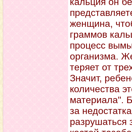
кальция он б
представляет
женщина, что
граммов каль
процесс вымы
организма. Ж
теряет от тре
Значит, ребен
количества э
материала". Б
за недостатк
разрушаться 