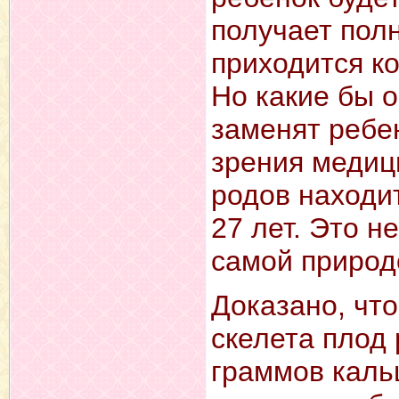
получает полн
приходится к
Но какие бы 
заменят ребе
зрения медиц
родов находит
27 лет. Это н
самой природ
Доказано, чт
скелета плод
граммов каль