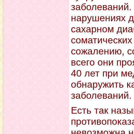
заболеваний. 
нарушениях д
сахарном диаб
соматических 
сожалению, с
всего они про
40 лет при м
обнаружить к
заболеваний.
Есть так наз
противопоказ
невозможна ни