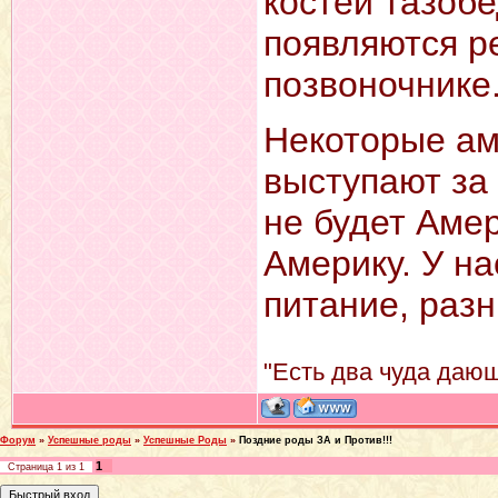
костей тазобе
появляются р
позвоночнике
Некоторые ам
выступают за
не будет Амер
Америку. У на
питание, раз
"Есть два чуда дающ
Форум
»
Успешные роды
»
Успешные Роды
»
Поздние роды ЗА и Против!!!
1
Страница
1
из
1