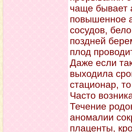
чаще бывает 
повышенное а
сосудов, бело
поздней берем
плод проводи
Даже если та
выходила сро
стационар, т
Часто возник
Течение родо
аномалии сок
плаценты, кр