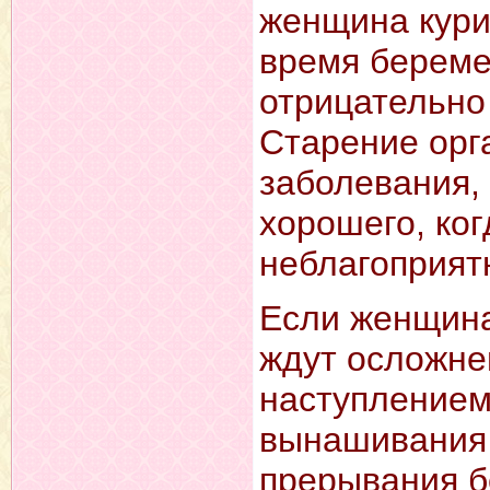
женщина курил
время беремен
отрицательно
Старение орг
заболевания,
хорошего, ког
неблагоприят
Если женщина
ждут осложне
наступлением
вынашивания 
прерывания б