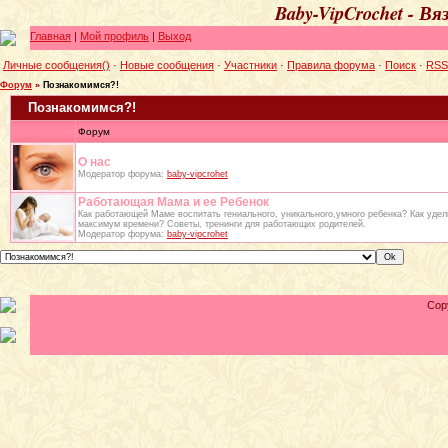
Baby-VipCrochet - В
Главная
|
Мой профиль
|
Выход
Личные сообщения()
·
Новые сообщения
·
Участники
·
Правила форума
·
Поиск
·
RSS
Форум
»
Познакомимся?!
Познакомимся?!
Форум
О нас
Модератор форума:
baby-vipcrohet
Работающая Мама и ее Ребенок
Как работающей Маме воспитать гениального, уникального,умного ребенка? Как уде
максимум времени? Советы, тренинги для работающих родителей.
Модератор форума:
baby-vipcrohet
Cop