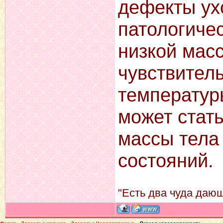
дефекты ух
патологичес
низкой мас
чувствител
температур
может стат
массы тела 
состояний.
"Есть два чуда дающ