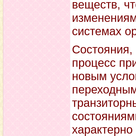
веществ, ч
изменениям
системах о
Состояния,
процесс пр
новым усло
переходным
транзиторн
состояниям
характерно