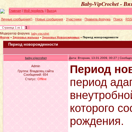
Baby-VipCrochet - В
Главная
|
Мой профиль
|
Выход
Личные сообщения()
·
Новые сообщения
·
Участники
·
Правила форума
·
Поиск
·
RSS
1
Страница
1
из
1
Модератор форума:
baby-vipcrohet
Форум
»
Здоровье малыша
»
Здоровье Новорожденных
»
Период новорожденности
Период новорожденности
baby-vipcrohet
Дата: Вторник, 13.01.2009, 00:27 | Сообщ
Период но
Admin
Группа: Владелец сайта
Сообщений:
654
период ада
Статус:
Offline
внеутробно
которого со
рождения.