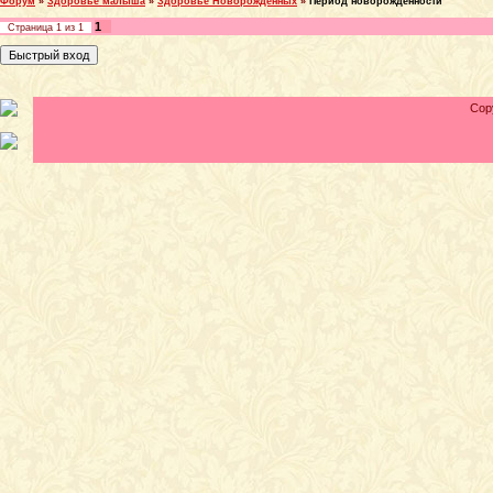
Форум
»
Здоровье малыша
»
Здоровье Новорожденных
»
Период новорожденности
1
Страница
1
из
1
Cop