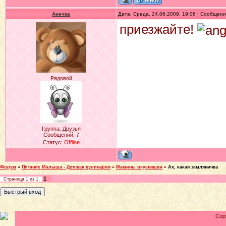
Анечка
Дата: Среда, 24.06.2009, 19:06 | Сообщен
приезжайте!
Рядовой
Группа: Друзья
Сообщений:
7
Статус:
Offline
Форум
»
Питание Малыша - Детская кулинария
»
Мамины вкусняшки
»
Ах, какая земляничка
1
Страница
1
из
1
Cop