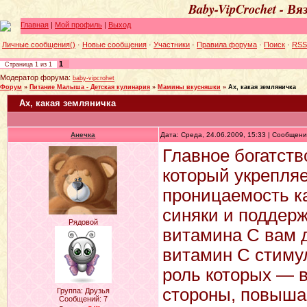
Baby-VipCrochet - В
Главная
|
Мой профиль
|
Выход
Личные сообщения()
·
Новые сообщения
·
Участники
·
Правила форума
·
Поиск
·
RSS
1
Страница
1
из
1
Модератор форума:
baby-vipcrohet
Форум
»
Питание Малыша - Детская кулинария
»
Мамины вкусняшки
»
Ах, какая земляничка
Ах, какая земляничка
Анечка
Дата: Среда, 24.06.2009, 15:33 | Сообщен
Главное богатств
который укрепляе
проницаемость к
синяки и поддер
Рядовой
витамина С вам д
витамин С стимул
роль которых — в
стороны, повышае
Группа: Друзья
Сообщений:
7