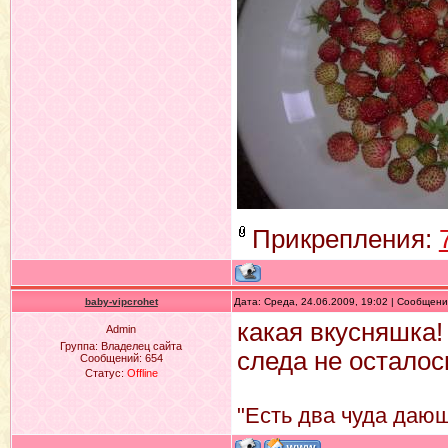
Прикрепления:
baby-vipcrohet
Дата: Среда, 24.06.2009, 19:02 | Сообщен
какая вкусняшка!
Admin
Группа: Владелец сайта
следа не осталось
Сообщений:
654
Статус:
Offline
"Есть два чуда дающ