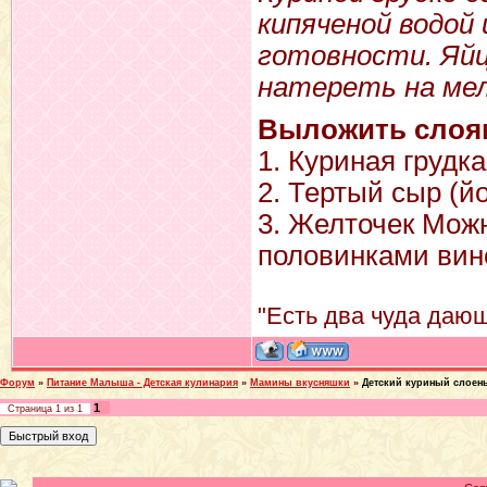
кипяченой водой 
готовности. Яй
натереть на мел
Выложить слоя
1. Куриная грудк
2. Тертый сыр (йо
3. Желточек Можн
половинками вин
"Есть два чуда дающ
Форум
»
Питание Малыша - Детская кулинария
»
Мамины вкусняшки
»
Детский куриный слоен
1
Страница
1
из
1