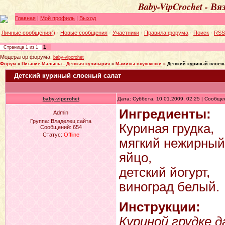
Baby-VipCrochet - В
Главная
|
Мой профиль
|
Выход
Личные сообщения()
·
Новые сообщения
·
Участники
·
Правила форума
·
Поиск
·
RSS
1
Страница
1
из
1
Модератор форума:
baby-vipcrohet
Форум
»
Питание Малыша - Детская кулинария
»
Мамины вкусняшки
»
Детский куриный слоен
Детский куриный слоеный салат
baby-vipcrohet
Дата: Суббота, 10.01.2009, 02:25 | Сообщ
Ингредиенты:
Admin
Группа: Владелец сайта
Куриная грудка,
Сообщений:
654
Статус:
Offline
мягкий нежирный
яйцо,
детский йогурт,
виноград белый.
Инструкции:
Куриной грудке 