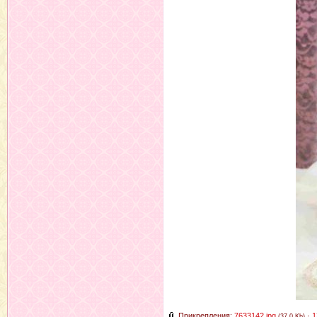
Прикрепления:
7633142.jpg
·
1
(37.0 Kb)