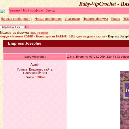
Baby-VipCrochet - В
Главная
|
Мой профиль
|
Выход
Личные сообщения()
·
Новые сообщения
·
Участники
·
Правила форума
·
Поиск
·
RSS
1
Страница
1
из
1
Модератор форума:
baby-vipcrohet
Форум
»
Мамино ХОББИ
»
Вяжем куклам BARBIE - 1001 идея создания платья
»
Empress Joseph
Empress Josephie
baby-vipcrohet
Дата: Вторник, 03.03.2009, 22:47 | Сообщ
Admin
Группа: Владелец сайта
Сообщений:
654
Статус:
Offline