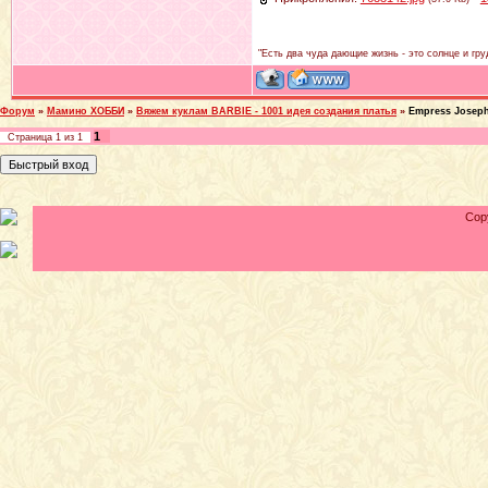
"Есть два чуда дающие жизнь - это солнце и гру
Форум
»
Мамино ХОББИ
»
Вяжем куклам BARBIE - 1001 идея создания платья
»
Empress Joseph
1
Страница
1
из
1
Cop