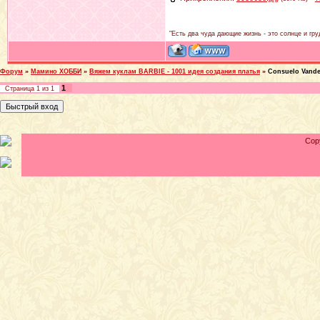
"Есть два чуда дающие жизнь - это солнце и гру
Форум
»
Мамино ХОББИ
»
Вяжем куклам BARBIE - 1001 идея создания платья
»
Consuelo Vande
1
Страница
1
из
1
Cop