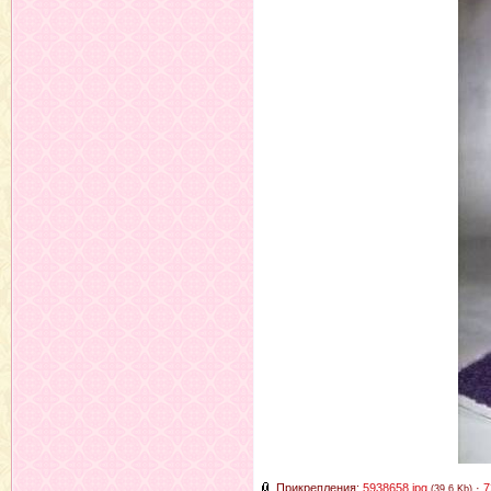
Прикрепления:
5938658.jpg
·
7
(39.6 Kb)