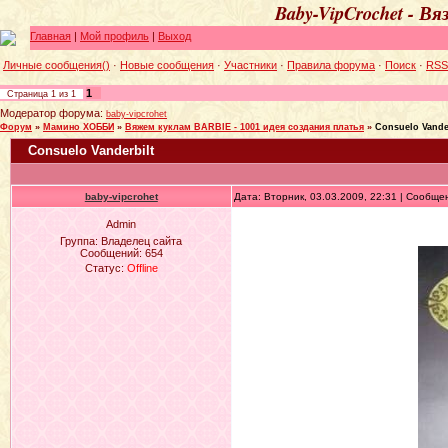
Baby-VipCrochet - В
Главная
|
Мой профиль
|
Выход
Личные сообщения()
·
Новые сообщения
·
Участники
·
Правила форума
·
Поиск
·
RSS
1
Страница
1
из
1
Модератор форума:
baby-vipcrohet
Форум
»
Мамино ХОББИ
»
Вяжем куклам BARBIE - 1001 идея создания платья
»
Consuelo Vande
Consuelo Vanderbilt
baby-vipcrohet
Дата: Вторник, 03.03.2009, 22:31 | Сообщ
Admin
Группа: Владелец сайта
Сообщений:
654
Статус:
Offline