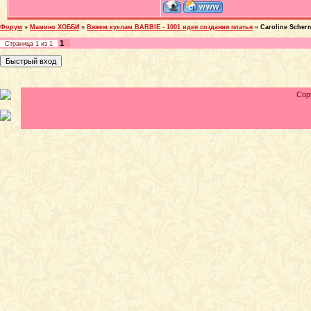
Форум
»
Мамино ХОББИ
»
Вяжем куклам BARBIE - 1001 идея создания платья
»
Caroline Scher
1
Страница
1
из
1
Cop