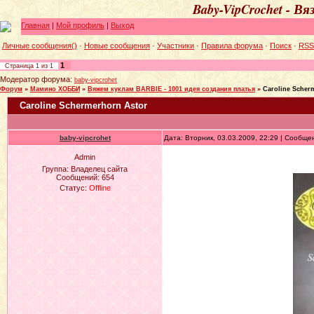
Baby-VipCrochet - В
Главная
|
Мой профиль
|
Выход
Личные сообщения()
·
Новые сообщения
·
Участники
·
Правила форума
·
Поиск
·
RSS
1
Страница
1
из
1
Модератор форума:
baby-vipcrohet
Форум
»
Мамино ХОББИ
»
Вяжем куклам BARBIE - 1001 идея создания платья
»
Caroline Scher
Caroline Schermerhorn Astor
baby-vipcrohet
Дата: Вторник, 03.03.2009, 22:29 | Сообщ
Admin
Группа: Владелец сайта
Сообщений:
654
Статус:
Offline