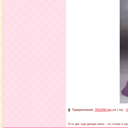
Прикрепления:
7803390.jpg
·
3
(44.1 Kb)
"Есть два чуда дающие жизнь - это солнце и гру