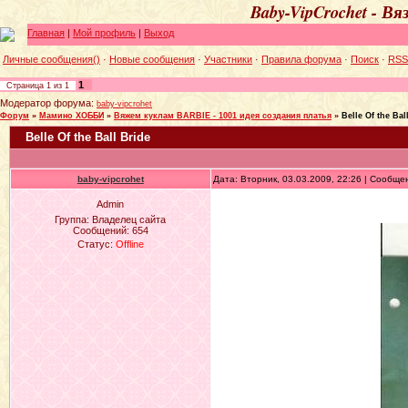
Baby-VipCrochet - В
Главная
|
Мой профиль
|
Выход
Личные сообщения()
·
Новые сообщения
·
Участники
·
Правила форума
·
Поиск
·
RSS
1
Страница
1
из
1
Модератор форума:
baby-vipcrohet
Форум
»
Мамино ХОББИ
»
Вяжем куклам BARBIE - 1001 идея создания платья
»
Belle Of the Bal
Belle Of the Ball Bride
baby-vipcrohet
Дата: Вторник, 03.03.2009, 22:26 | Сообщ
Admin
Группа: Владелец сайта
Сообщений:
654
Статус:
Offline