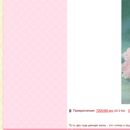
Прикрепления:
7005486.jpg
·
3
(45.9 Kb)
"Есть два чуда дающие жизнь - это солнце и гру