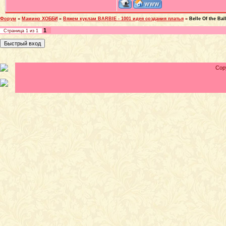
Форум
»
Мамино ХОББИ
»
Вяжем куклам BARBIE - 1001 идея создания платья
»
Belle Of the Bal
1
Страница
1
из
1
Cop