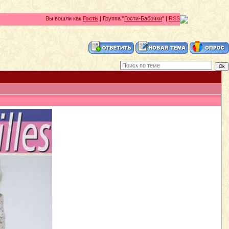
Вы вошли как
Гость
| Группа "
Гости-Бабочки
" |
RSS