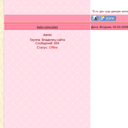
"Есть два чуда дающие жизнь
baby-vipcrohet
Дата: Вторник, 03.03.200
Admin
Группа: Владелец сайта
Сообщений:
654
Статус:
Offline