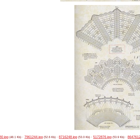
80.jpg
·
7961244.jpg
·
8716248.jpg
·
5172876.jpg
·
8647612
(48.1 Kb)
(52.6 Kb)
(53.0 Kb)
(53.9 Kb)