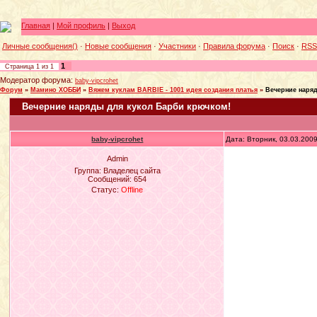
Главная
|
Мой профиль
|
Выход
Личные сообщения()
·
Новые сообщения
·
Участники
·
Правила форума
·
Поиск
·
RSS
1
Страница
1
из
1
Модератор форума:
baby-vipcrohet
Форум
»
Мамино ХОББИ
»
Вяжем куклам BARBIE - 1001 идея создания платья
»
Вечерние наря
Вечерние наряды для кукол Барби крючком!
baby-vipcrohet
Дата: Вторник, 03.03.200
Admin
Группа: Владелец сайта
Сообщений:
654
Статус:
Offline