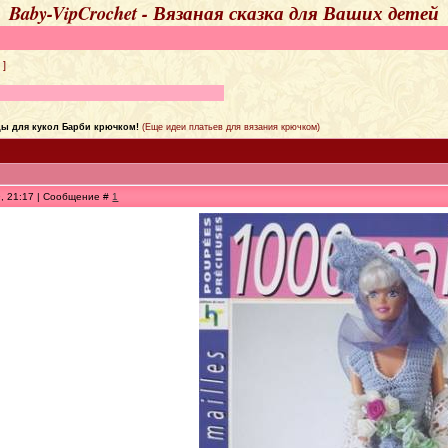
Baby-VipCrochet - Вязаная сказка для Ваших детей
]
ды для кукол Барби крючком!
(Еще идеи платьев для вязания крючком)
9, 21:17 | Сообщение #
1