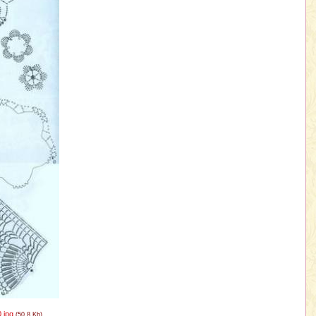
.jpg
(50.8 Kb)