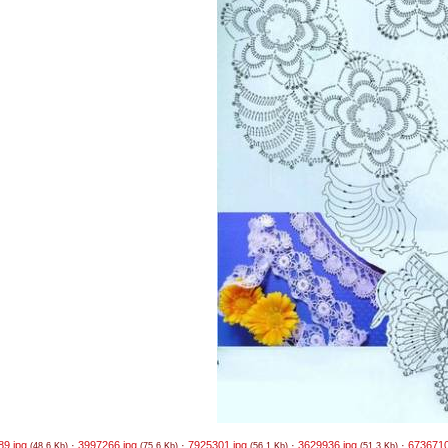
89.jpg
·
3997266.jpg
·
7925301.jpg
·
3629936.jpg
·
6736710
(48.6 Kb)
(75.6 Kb)
(56.1 Kb)
(51.3 Kb)