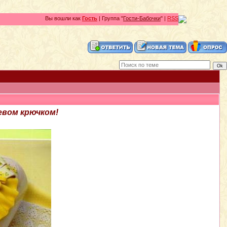
Вы вошли как
Гость
| Группа "
Гости-Бабочки
" |
RSS
евом крючком!