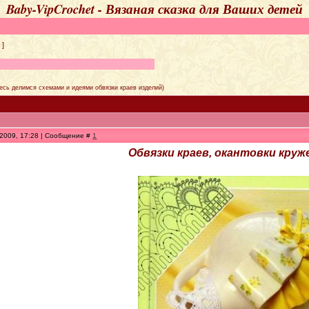
Baby-VipCrochet - Вязаная сказка для Ваших детей
]
десь делимся схемами и идеями обвязки краев изделий)
.2009, 17:28 | Сообщение #
1
Обвязки краев, окантовки круж