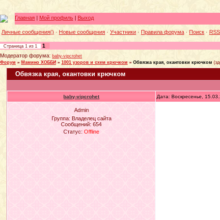
Главная
|
Мой профиль
|
Выход
Личные сообщения()
·
Новые сообщения
·
Участники
·
Правила форума
·
Поиск
·
RSS
1
Страница
1
из
1
Модератор форума:
baby-vipcrohet
Форум
»
Мамино ХОББИ
»
1001 узоров и схем крючком
»
Обвязка края, окантовки крючком
(з
Обвязка края, окантовки крючком
baby-vipcrohet
Дата: Воскресенье, 15.03
Admin
Группа: Владелец сайта
Сообщений:
654
Статус:
Offline