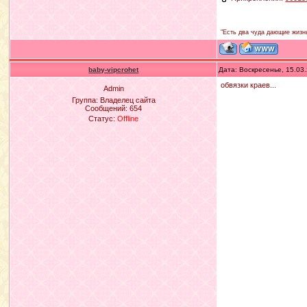
"Есть два чуда дающие жизнь
baby-vipcrohet
Дата: Воскресенье, 15.03
обвязки краев...
Admin
Группа: Владелец сайта
Сообщений:
654
Статус:
Offline