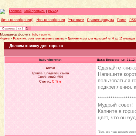
Главная
|
Мой профиль
|
Выход
Личные сообщения()
·
Новые сообщения
·
Участники
·
Правила форума
·
Поиск
·
RSS
1
Страница
1
из
1
Модератор форума:
baby-vipcrohet
Форум
»
Развитие, рост, воспитание малыша
»
Детские игры для малышей от 0 до 15 месяцев
Делаем книжку для горшка
baby-vipcrohet
Дата: Воскресенье, 21.12
Сделайте книжк
Admin
Напишите корот
Группа: Владелец сайта
Сообщений:
654
пользоваться г
Статус:
Offline
подкрепления, 
*****************
Мудрый совет!
Капните в горшо
цвет, что он бу
"Есть два чуда дающие жизнь