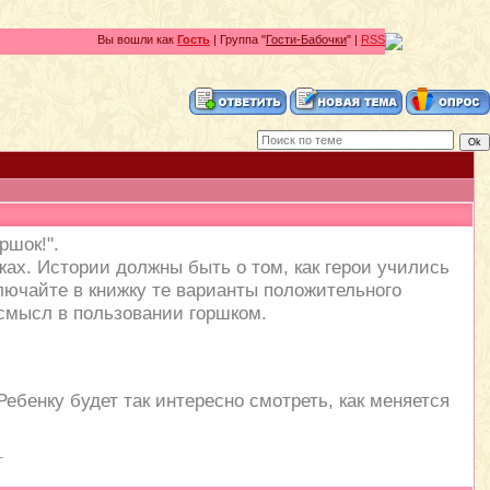
Вы вошли как
Гость
| Группа "
Гости-Бабочки
" |
RSS
ршок!".
х. Истории должны быть о том, как герои учились
лючайте в книжку те варианты положительного
 смысл в пользовании горшком.
*
Ребенку будет так интересно смотреть, как меняется