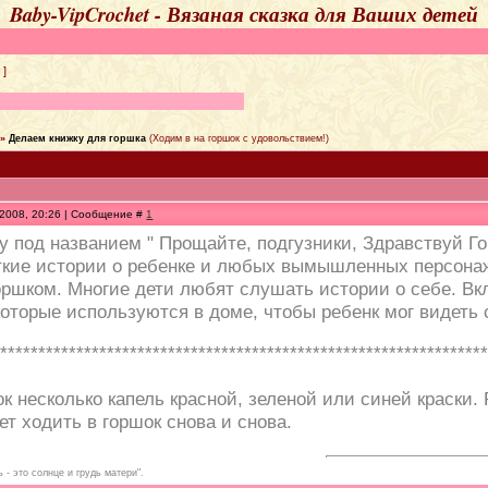
Baby-VipCrochet - Вязаная сказка для Ваших детей
]
»
Делаем книжку для горшка
(Ходим в на горшок с удовольствием!)
.2008, 20:26 | Сообщение #
1
у под названием " Прощайте, подгузники, Здравствуй Го
кие истории о ребенке и любых вымышленных персонажа
оршком. Многие дети любят слушать истории о себе. Вк
которые используются в доме, чтобы ребенк мог видеть
****************************************************************
к несколько капель красной, зеленой или синей краски. 
дет ходить в горшок снова и снова.
 - это солнце и грудь матери".