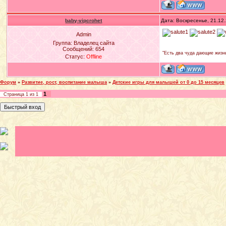
baby-vipcrohet
Дата: Воскресенье, 21.12
Admin
Группа: Владелец сайта
Сообщений:
654
"Есть два чуда дающие жизнь
Статус:
Offline
Форум
»
Развитие, рост, воспитание малыша
»
Детские игры для малышей от 0 до 15 месяцев
1
Страница
1
из
1