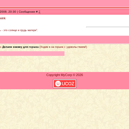
.2008, 20:30 | Сообщение #
2
 - это солнце и грудь матери".
»
Делаем книжку для горшка
(Ходим в на горшок с удовольствием!)
Copyright MyCorp © 2026