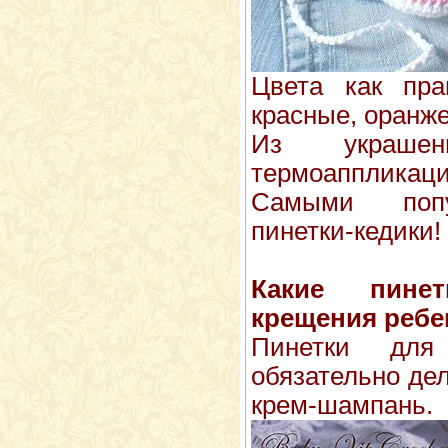
Цвета как пра
красные, оранже
Из украше
термоаппликаци
Самыми попу
пинетки-кедики!
Какие пине
крещения ребе
Пинетки для
обязательно де
крем-шампань.