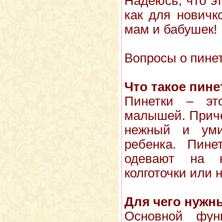
Надеюсь, что эт
как для новичк
мам и бабушек!
Вопросы о пинет
Что такое пине
Пинетки – эт
малышей. Приче
нежный и уми
ребенка. Пине
одевают на 
колготочки или 
Для чего нужн
Основной фун