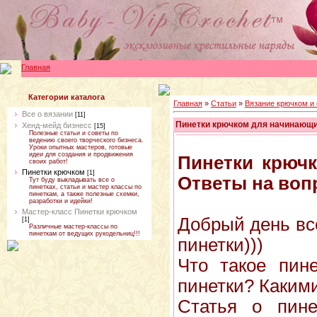
Главная
Категории каталога
Главная
»
Статьи
»
Вязание крючком и
Все о вязании
[11]
Пинетки крючком для начинающих
Хенд-мейд бизнесс
[15]
Полезные статьи и советы по
ведению своего творческого бизнеса.
Уроки опытных мастеров, готовые
идеи для создания и продвижения
Пинетки крюч
своих работ!
Пинетки крючком
[1]
Ответы на воп
Тут буду выкладывать все о
пинетках, статьи и мастер классы по
пинеткам, а также полезные схемки,
разработки и идейки!
Мастер-класс Пинетки крючком
Добрый день вс
[1]
Различные мастер-классы по
пинеткам от ведущих рукодельниц!!!
пинетки)))
Что такое пин
пинетки? Каким
Статья о пине