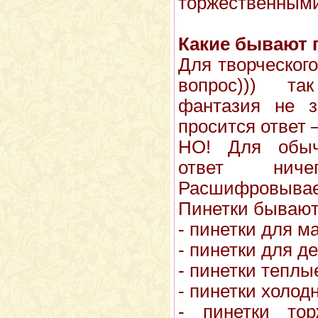
торжественными
Какие бывают 
Для творческог
вопрос))) т
фантазия не з
просится ответ
НО! Для обыч
ответ нич
Расшифровыва
Пинетки бывают
- пинетки для м
- пинетки для д
- пинетки теплы
- пинетки холод
- пинетки то