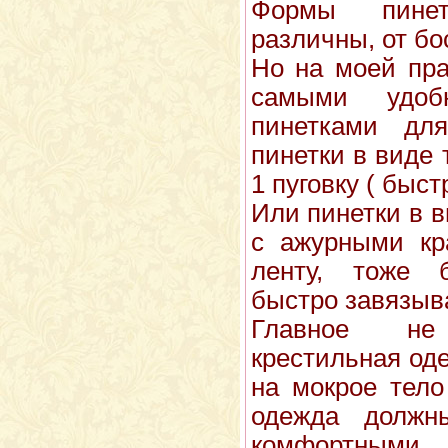
Формы пине
различны, от бо
Но на моей пра
самыми удо
пинетками дл
пинетки в виде 
1 пуговку ( быст
Или пинетки в 
с ажурными кр
ленту, тоже 
быстро завязыва
Главное не
крестильная од
на мокрое тело
одежда должн
комфортными