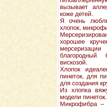
вызывает алле
коже детей.
Я очень любл
хлопок, микрофи
Мерсеризиров
хорошее круче
мерсериза
благородный
вискозой.
Хлопок идеале
пинеток, для пи
для создания кр
Из хлопка вяж
модели пинеток.
Микрофибра – 