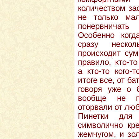
количеством за
не только ма
понервничать 
Особенно когд
сразу неско
происходит сум
правило, кто-т
а кто-то кого-
итоге все, от б
говоря уже о 
вообще не п
оторвали от люб
Пинетки для
символично кре
жемчугом, и зо