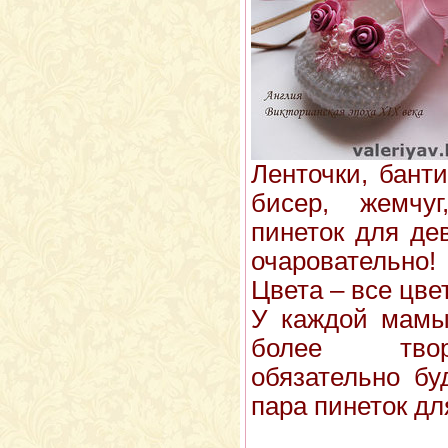
Ленточки, бант
бисер, жемчу
пинеток для де
очаровательно!
Цвета – все цве
У каждой мамы
более твор
обязательно бу
пара пинеток дл