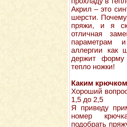
прохладу в тепл
Акрил – это си
шерсти. Почему
пряжи, и я ск
отличная зам
параметрам 
аллергии как ш
держит форму 
тепло ножки!
Каким крючком
Хороший вопрос
1,5 до 2,5
Я приведу при
номер крючк
подобрать пряж