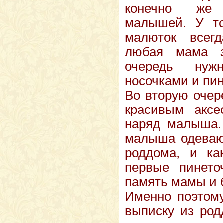
конечно же 
малышей. У то
малюток всег
любая мама з
очередь нуж
носочками и пи
Во вторую очер
красивым аксе
наряд малыша.
малыша одеваю
роддома, и ка
первые пинето
память мамы и 
Именно поэтому
выписку из род