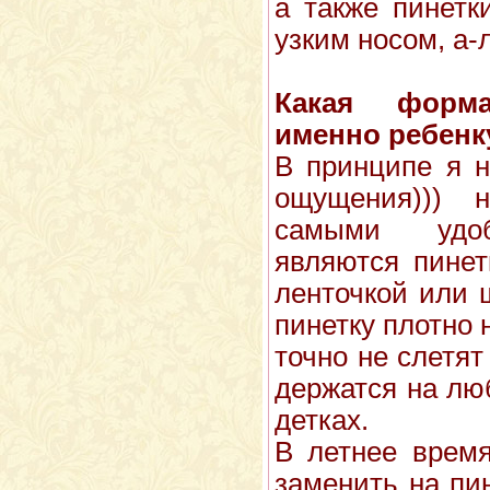
а также пинетк
узким носом, а-
Какая форм
именно ребенк
В принципе я н
ощущения)))
самыми удоб
являются пинет
ленточкой или
пинетку плотно 
точно не слетят
держатся на лю
детках.
В летнее время
заменить на пи