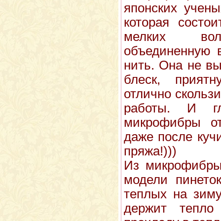
японских учены
которая состои
мелких вол
объединенную в
нить. Она не в
блеск, приятн
отлично скользи
работы. И г
микрофибры о
даже после куч
пряжа!)))
Из микрофибры
модели пинеток
теплых на зим
держит тепл