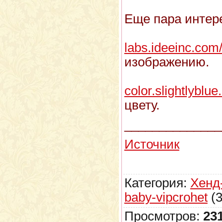
Еще пара интер
labs.ideeinc.com
изображению.
color.slightlyblu
цвету.
______________
Источник
Категория:
Хенд
baby-vipcrohet
(3
Просмотров:
23