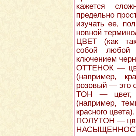
ка­жется сло
предельно прос
изу­чать ее, по
новной термино
ЦВЕТ (как так
собой любой 
ключением черно
ОТТЕНОК — цве
(например, к
розовый — это о
ТОН — цвет,
(например, те
красного цвета).
ПОЛУТОН — цве
НАСЫЩЕННОСТ