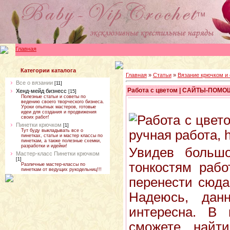
Главная
Категории каталога
Главная
»
Статьи
»
Вязание крючком и
Все о вязании
[11]
Работа с цветом | САЙТЫ-ПОМ
Хенд-мейд бизнесс
[15]
Полезные статьи и советы по
ведению своего творческого бизнеса.
Уроки опытных мастеров, готовые
идеи для создания и продвижения
своих работ!
Пинетки крючком
[1]
Тут буду выкладывать все о
пинетках, статьи и мастер классы по
пинеткам, а также полезные схемки,
разработки и идейки!
Увидев большо
Мастер-класс Пинетки крючком
[1]
тонкостям раб
Различные мастер-классы по
пинеткам от ведущих рукодельниц!!!
перенести сюда
Надеюсь, дан
интересна. В 
сможете найт