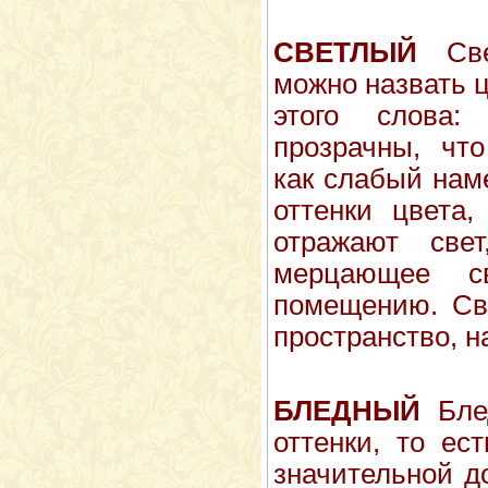
СВЕТЛЫЙ
Све
можно назвать 
этого слова
прозрачны, чт
как слабый наме
оттенки цвета,
отражают свет
мерцающее с
помещению. Св
пространство, н
БЛЕДНЫЙ
Блед
оттенки, то ес
значительной до