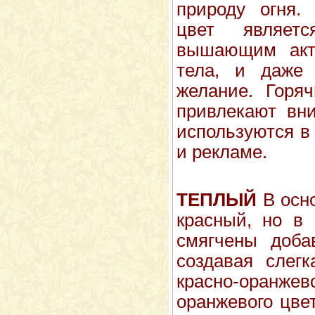
природу огня. 
цвет являетс
вышающим акти
тела, и даже 
желание. Горя
привлекают вни
используются в
и рекламе.
ТЕПЛЫЙ
В осно
красный, но в 
смягчены доба
создавая слег
красно-оранжево
оранжевого цве