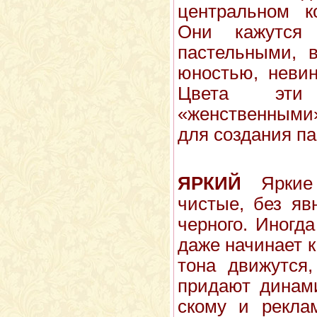
центральном ко
Они кажутся 
пастельными, 
юностью, неви
Цвета эти
«женственными
для создания п
ЯРКИЙ
Яркие 
чистые, без яв
черного. Иногд
даже начинает к
тона движутся,
придают динам
скому и рекла