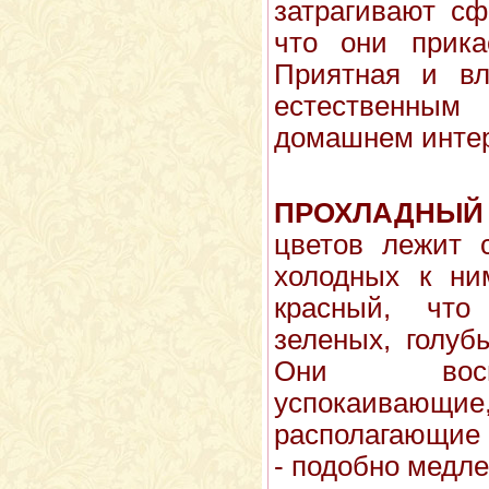
за­трагивают с
что они прика
Приятная и вл
естественным
домашнем интер
ПРОХЛАДНЫЙ
цветов лежит 
холодных к ни
красный, что
зеленых, голуб
Они восп
успокаивающ
располагающие
- подобно медле