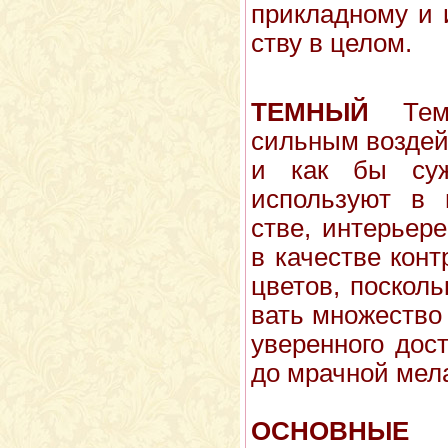
прикладному и 
ству в целом.
ТЕМНЫЙ
Темн
сильным воздей
и как бы сужа
использу­ют в 
стве, интерьер
в качестве кон
цветов, по­скол
вать множество 
уверенного дос
до мрач­ной мел
ОСНОВНЫЕ 