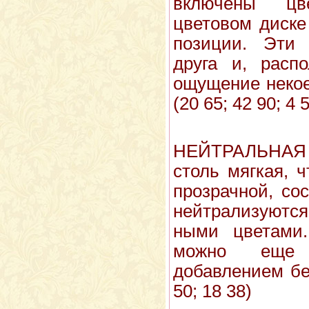
включены цв
цветовом диске
пози­ции. Эти
друга и, расп
ощущение некое
(20 65; 42 90; 4 
НЕЙТРАЛЬНАЯ
столь мягкая, 
прозрачной, со
нейтрализуютс
ными цветами.
можно еще 
добавлением бел
50; 18 38)