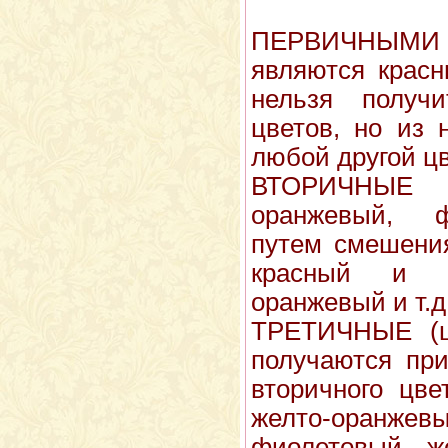
ПЕРВИЧНЫМИ 
явля­ются крас
нельзя получ
цветов, но из
любой другой цв
ВТОРИЧНЫЕ
оранжевый, ф
путем смешения
красный и ж
оранжевый и т.д
ТРЕТИЧНЫЕ (цв
получаются при
вторичного цве
желто-оранжевы
фиолетовый, ж