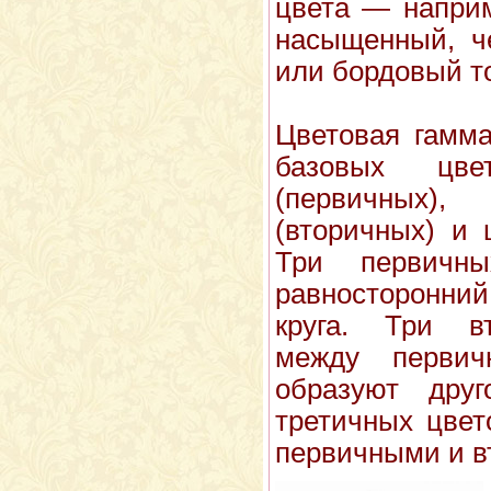
цвета — наприм
насыщенный, ч
или бордовый т
Цветовая гамма
базовых цве
(первичных
(вторичных) и 
Три первичн
равносторонни
круга. Три в
между перв
образуют друг
третичных цвет
первичными и в