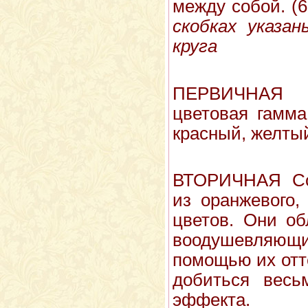
между собой. (6
скобках указа
круга
ПЕРВИЧНАЯ 
цветовая гамма
красный, желтый
ВТОРИЧНАЯ Сос
из оранжевого,
цветов. Они о
воодушевляющ
помощью их отт
добиться весь­
эффекта.