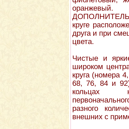
оранжевый.
ДОПОЛНИТЕЛЬН
круге располож
друга и при см
цвета.
Чистые и ярки
широком центра
круга (номера 4, 
68, 76, 84 и 92
кольцах н
первоначальног
разного колич
внешних с приме