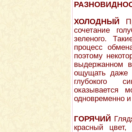
РАЗНОВИДНОС
ХОЛОДНЫЙ
Пр
сочетание голу
зеле­ного. Так
про­цесс обмен
по­этому некот
выдержанном в 
ощущать даже л
глубокого с
оказывается 
одновременно и
ГОРЯЧИЙ
Гляд
красный цвет,