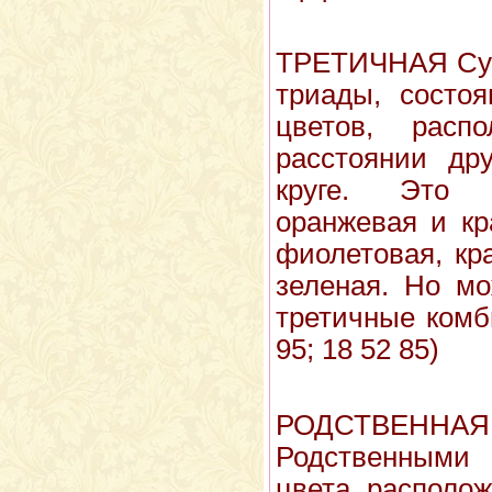
ТРЕТИЧНАЯ Сущ
триады, состо
цветов, расп
расстоянии др
круге. Это с
оранжевая и кр
фиолетовая, кр
зеленая. Но мо
третичные комб
95; 18 52 85)
РОДСТВЕНН
Родственными
цвета, располо