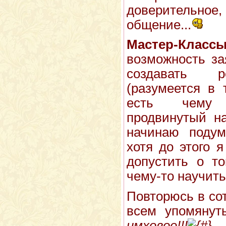
доверительн
общение...
Мастер-Классы.
возможность за
создавать р
(разумеется в 
есть чему 
продвинутый на
начинаю поду
хотя до этого 
допустить о т
чему-то научить.
Повторюсь в со
всем упомянут
имховое!!!