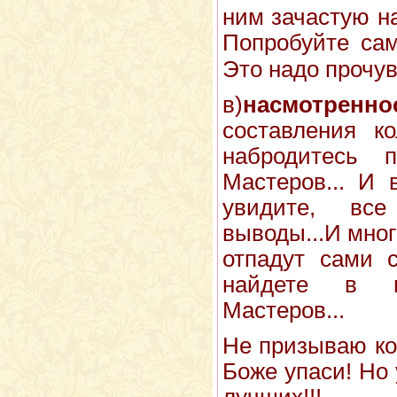
ним зачастую н
Попробуйте сам
Это надо прочув
в)
насмотреннос
составления 
набродитесь 
Мастеров... И 
увидите, все
выводы...И мно
отпадут сами 
найдете в м
Мастеров...
Не призываю ко
Боже упаси! Но 
лучших!!!