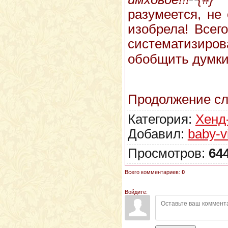
разумеется, не
изобрела! Всег
систематизи
обобщить думк
Продолжение сл
Категория:
Хенд
Добавил:
baby-v
Просмотров:
64
Всего комментариев:
0
Войдите: