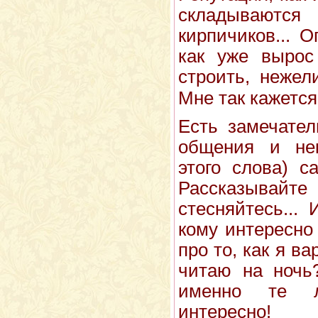
складывают
кирпичиков... О
как уже вырос 
строить, нежел
Мне так кажется.
Есть замечател
общения и нек
этого слова) 
Рассказыв
стесняйтесь...
кому интересно
про то, как я в
читаю на ночь
именно те л
интересно