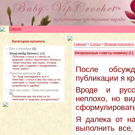
Главная
Категории каталога
Главная
»
Статьи
»
Вязание крючком и
Все о вязании
[11]
Непрошеные советы новичку-2:)
Хенд-мейд бизнесс
[15]
Полезные статьи и советы по
ведению своего творческого бизнеса.
Уроки опытных мастеров, готовые
идеи для создания и продвижения
После обсуж
своих работ!
Пинетки крючком
[1]
публикации я кр
Тут буду выкладывать все о
пинетках, статьи и мастер классы по
пинеткам, а также полезные схемки,
разработки и идейки!
Вроде и рус
Мастер-класс Пинетки крючком
[1]
неплохо, но ви
Различные мастер-классы по
пинеткам от ведущих рукодельниц!!!
сформулировать
Я далека от на
выполнить все,