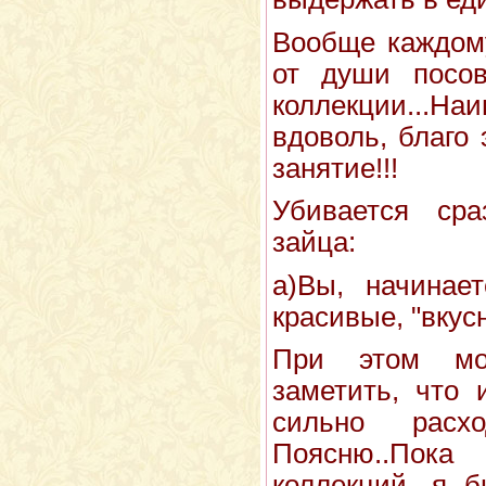
Вообще каждом
от души посов
коллекции...
вдоволь, благо 
занятие!!!
Убивается ср
зайца:
а)Вы, начинае
красивые, "вкус
При этом мо
заметить, что 
сильно расх
Поясню..Пок
коллекций, я б