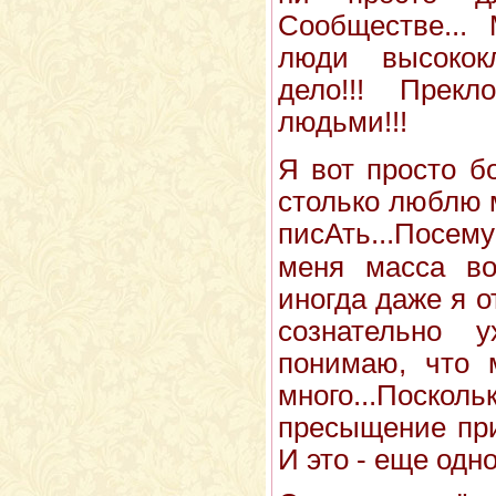
Сообществе...
люди высокок
дело!!! Прек
людьми!!!
Я вот просто бо
столько люблю 
писАть...Посем
меня масса во
иногда даже я о
сознательно 
понимаю, что
много...Поск
пресыщение при
И это - еще одно 