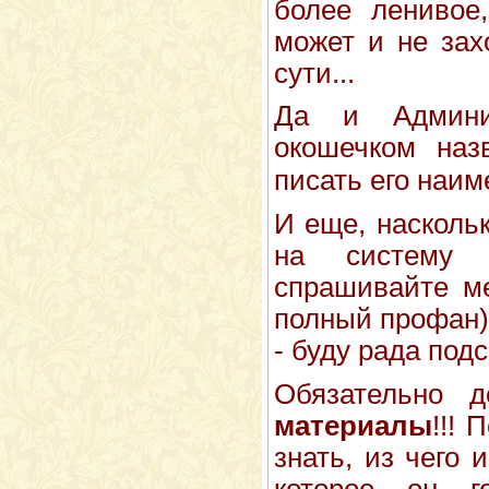
более ленивое
может и не зах
сути...
Да и Админи
окошечком наз
писать его наи
И еще, наскольк
на систему 
спрашивайте ме
полный профан),
- буду рада под
Обязательно 
материалы
!!! 
знать, из чего 
которое он г