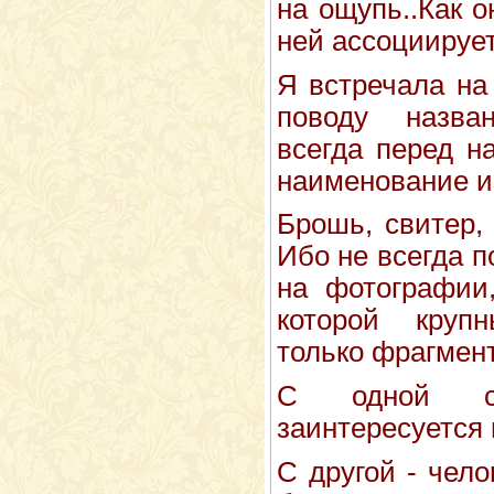
на ощупь..Как он
ней ассоциирует
Я встречала на
поводу назва
всегда перед н
наименование из
Брошь, свитер, 
Ибо не всегда п
на фотографии,
которой круп
только фрагмент
С одной сто
заинтересуется и
С другой - чел