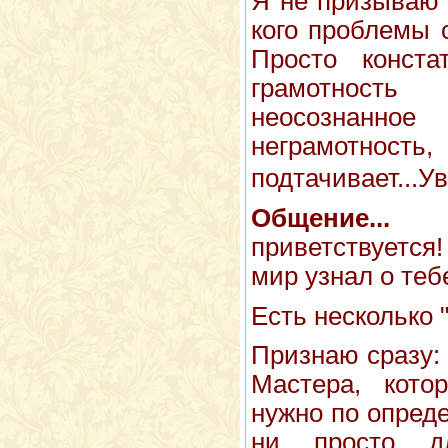
Я не призываю 
кого проблемы с
Просто конста
грамотность
неосознан
неграмотность,
подтачивает...Ув
Общен
приветствуется
мир узнал о тебе
Есть несколько "
Признаю сразу: 
Мастера, кот
нужно по опреде
ни просто д