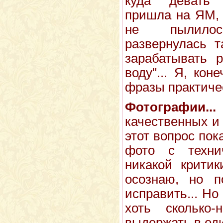
куда девать 
пришла на ЯМ, 
не пылило
развернулась т
зарабатывать 
воду"... Я, кон
фразы практичес
Фотографии...
качественных и
этот вопрос пок
фото с техни
никакой критик
осознаю, но п
исправить... Но
хоть сколько-
выдержать в еди