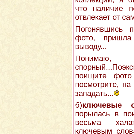
что наличие п
отвлекает от сам
Погонявшись 
фото, пришла
выводу...
Понимаю
спорный...Поэк
поищите фото
посмотрите, на
западать...
б)
ключевые с
порылась в пои
весьма хала
ключевым слова