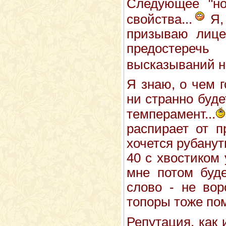
Следующее "но
свойства...
Я, 
призываю лицем
предостеречь
высказываний на
Я знаю, о чем г
ни странно буд
темперамент...
распирает от п
хочется рубануть
40 с хвостиком 
мне потом буде
слово - не вор
топоры тоже пом
Репутация, как 