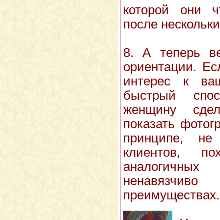
которой они ч
после нескольки
8. А теперь в
ориентации. Ес
интерес к ва
быстрый спо
женщину сде
показать фотог
принципе, не
клиентов, п
аналогичн
ненавязчиво
преимуществах.