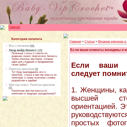
Главная
Категории каталога
Главная
»
Статьи
»
Вязание крючком и
Все о вязании
[11]
Если ваши клиенты женщины и м
Хенд-мейд бизнесс
[15]
Полезные статьи и советы по
ведению своего творческого бизнеса.
Уроки опытных мастеров, готовые
идеи для создания и продвижения
Если ваши 
своих работ!
Пинетки крючком
[1]
следует помни
Тут буду выкладывать все о
пинетках, статьи и мастер классы по
пинеткам, а также полезные схемки,
разработки и идейки!
Мастер-класс Пинетки крючком
1. Женщины, ка
[1]
Различные мастер-классы по
пинеткам от ведущих рукодельниц!!!
высшей сте
ориентацией. Эт
руководствуют
простых фото