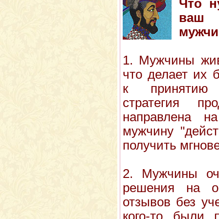
Что н
ваш 
мужчи
1. Мужчины жи
что делает их 
к принятию 
стратегия п
направлена н
мужчину "дейст
получить мгнове
2. Мужчины оч
решения на о
отзывов без уч
кого-то были 