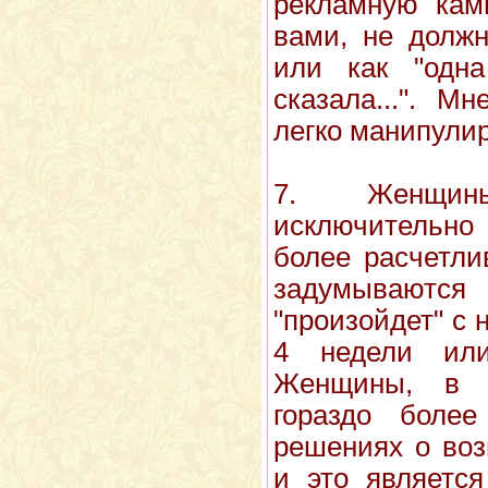
рекламную камп
вами, не должн
или как "одна
сказала...". М
легко манипулир
7. Женщин
исключительно
более расчетли
задумывают
"произойдет" с 
4 недели ил
Женщины, в 
гораздо боле
решениях о воз
и это является