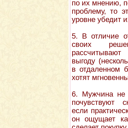
по их мнению, 
проблему, то э
уровне убедит и
5. В отличие 
своих реш
рассчитываю
выгоду (нескол
в отдаленном б
хотят мгновенны
6. Мужчина не 
почувствуют с
если практическ
он ощущает как
сделает покупку.