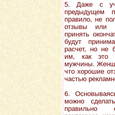
5. Даже с уч
предыдущем п
правило, не по
отзывы или 
принять оконча
будут приним
расчет, но не 
им, как это 
мужчины. Женщи
что хорошие от
частью рекламн
6. Основываяс
можно сделат
правильно о