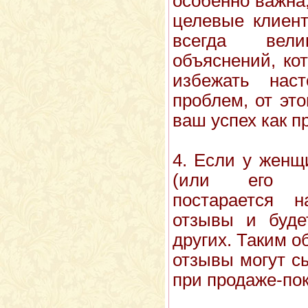
особенно важна
целевые клиен
всегда вел
объяснений, ко
избежать нас
проблем, от это
ваш успех как п
4. Если у женщ
(или его не
постарается 
отзывы и буде
других. Таким 
отзывы могут с
при продаже-пок