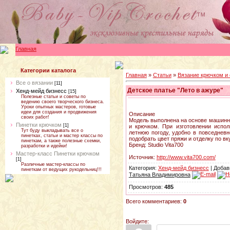
Главная
Категории каталога
Главная
»
Статьи
»
Вязание крючком и
Все о вязании
[11]
Детское платье "Лето в ажуре"
Хенд-мейд бизнесс
[15]
Полезные статьи и советы по
ведению своего творческого бизнеса.
Уроки опытных мастеров, готовые
идеи для создания и продвижения
Описание
своих работ!
Модель выполнена на основе машинно
Пинетки крючком
[1]
и крючком. При изготовлении испо
Тут буду выкладывать все о
летнюю погоду, удобно в повседневн
пинетках, статьи и мастер классы по
подобрать цвет пряжи и отделку по вк
пинеткам, а также полезные схемки,
Бренд: Studio Vita700
разработки и идейки!
Мастер-класс Пинетки крючком
Источник:
http://www.vita700.com/
[1]
Различные мастер-классы по
Категория:
Хенд-мейд бизнесс
| Добав
пинеткам от ведущих рукодельниц!!!
Татьяна Владимировна
Просмотров:
485
Всего комментариев:
0
Войдите: