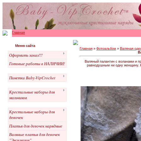
Главная
Меню сайта
Главная
»
Фотоальбом
»
Валяная оде
В
Оформить заказ!!!
Валяный палантин с воланами и п
Готовые работы в НАЛИЧИИ!
равнодушным ни одну женщину. 
Пинетки Baby-VipCrochet
Крестильные наборы для
мальчиков
Крестильные наборы для
девочек
Платья для девочек нарядные
Валяные платья для девочек
"Эксклюзив"