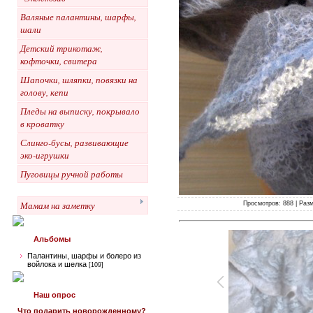
Валяные палантины, шарфы,
шали
Детский трикотаж,
кофточки, свитера
Шапочки, шляпки, повязки на
голову, кепи
Пледы на выписку, покрывало
в кроватку
Слинго-бусы, развивающие
эко-игрушки
Пуговицы ручной работы
Мамам на заметку
Просмотров: 888 | Разм
Альбомы
Палантины, шарфы и болеро из
войлока и шелка
[109]
Наш опрос
Что подарить новорожденному?