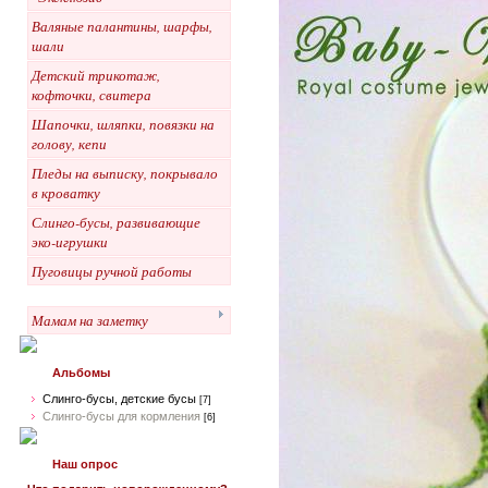
Валяные палантины, шарфы,
шали
Детский трикотаж,
кофточки, свитера
Шапочки, шляпки, повязки на
голову, кепи
Пледы на выписку, покрывало
в кроватку
Слинго-бусы, развивающие
эко-игрушки
Пуговицы ручной работы
Мамам на заметку
Альбомы
Слинго-бусы, детские бусы
[7]
Слинго-бусы для кормления
[6]
Наш опрос