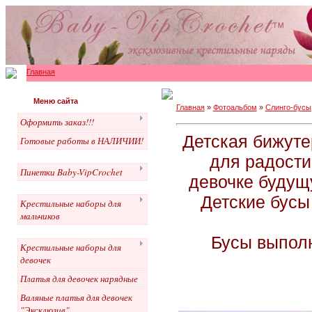
Главная
Меню сайта
Главная
»
Фотоальбом
»
Слинго-бусы
Оформить заказ!!!
Детская бижуте
Готовые работы в НАЛИЧИИ!
для радости
Пинетки Baby-VipCrochet
девочке будущу
Детские бусы
Крестильные наборы для
мальчиков
Бусы выполн
Крестильные наборы для
девочек
Платья для девочек нарядные
Валяные платья для девочек
"Эксклюзив"