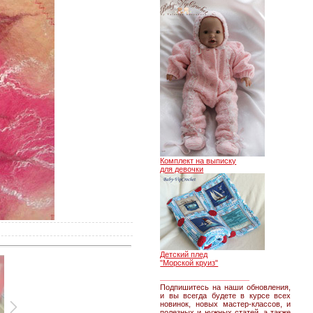
Комплект на выписку
для девочки
Детский плед
"Морской круиз"
________________
Подпишитесь на наши обновления,
и вы всегда будете в курсе всех
новинок, новых мастер-классов, и
полезных и нужных статей, а также