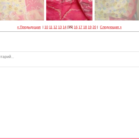
« Предыдущая
|
10
11
12
13
14
[
15
]
16
17
18
19
20
|
Следующая »