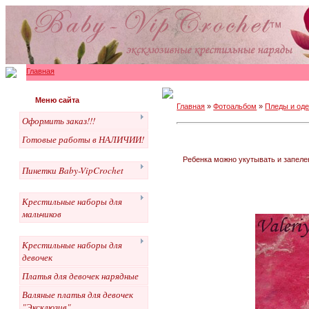
Главная
Меню сайта
Главная
»
Фотоальбом
»
Пледы и од
Оформить заказ!!!
Готовые работы в НАЛИЧИИ!
Ребенка можно укутывать и запелен
Пинетки Baby-VipCrochet
Крестильные наборы для
мальчиков
Крестильные наборы для
девочек
Платья для девочек нарядные
Валяные платья для девочек
"Эксклюзив"