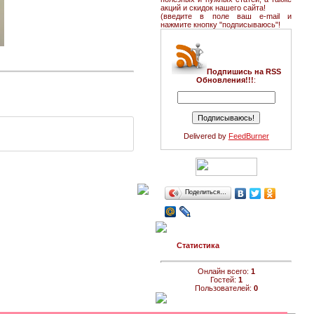
акций и скидок нашего сайта!
(введите в поле ваш e-mail и
нажмите кнопку "подписываюсь"!
Подпишись на RSS
Обновления!!!
:
Delivered by
FeedBurner
Поделиться…
Статистика
Онлайн всего:
1
Гостей:
1
Пользователей:
0