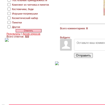
Постельные принадлежности
Комплект из чепчика и пинеток
Костюмчики, боди
Игрушки-погремушки
Косметический набор
Пинетки
Другое
Всего комментариев:
0
Результаты
|
Архив опросов
Всего ответов:
322
Войдите:
Отправить