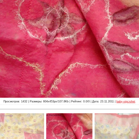
Просмотров: 1432 | Размеры: 604x453px/107.8Kb | Рейтинг: 0.0/0 | Дата: 23.11.2011 |
baby-vipcrohet