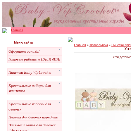
Главная
Меню сайта
Главная
»
Фотоальбом
»
Пинетки Крю
Угг
Оформить заказ!!!
Угги детски
Готовые работы в НАЛИЧИИ!
Пинетки Baby-VipCrochet
Крестильные наборы для
мальчиков
Крестильные наборы для
девочек
Платья для девочек нарядные
Валяные платья для девочек
"Эксклюзив"