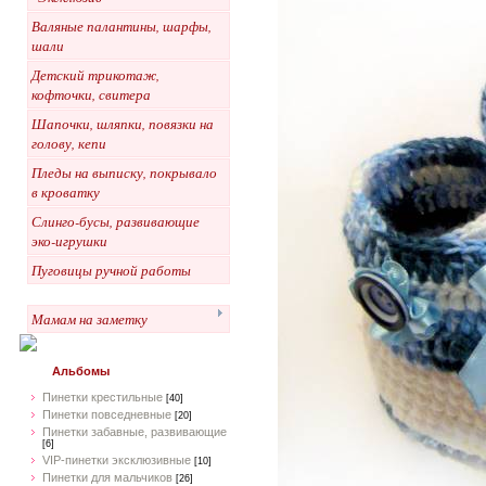
Валяные палантины, шарфы,
шали
Детский трикотаж,
кофточки, свитера
Шапочки, шляпки, повязки на
голову, кепи
Пледы на выписку, покрывало
в кроватку
Слинго-бусы, развивающие
эко-игрушки
Пуговицы ручной работы
Мамам на заметку
Альбомы
Пинетки крестильные
[40]
Пинетки повседневные
[20]
Пинетки забавные, развивающие
[6]
VIP-пинетки эксклюзивные
[10]
Пинетки для мальчиков
[26]