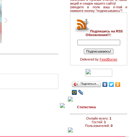
акций и скидок нашего сайта!
(введите в поле ваш e-mail и
нажмите кнопку "подписываюсь"!
Подпишись на RSS
Обновления!!!
:
Delivered by
FeedBurner
Поделиться…
Статистика
Онлайн всего:
1
Гостей:
1
Пользователей:
0