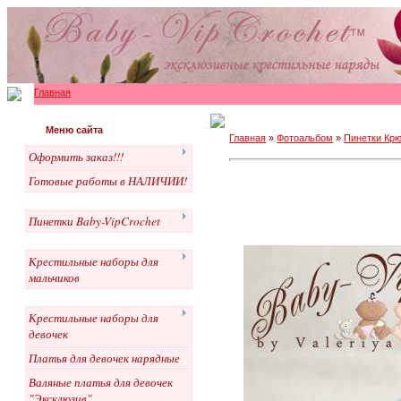
Главная
Меню сайта
Главная
»
Фотоальбом
»
Пинетки Крю
Оформить заказ!!!
Готовые работы в НАЛИЧИИ!
Пинетки Baby-VipCrochet
Крестильные наборы для
мальчиков
Крестильные наборы для
девочек
Платья для девочек нарядные
Валяные платья для девочек
"Эксклюзив"