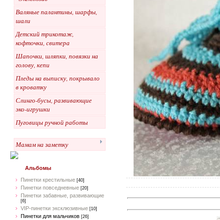
Валяные палантины, шарфы,
шали
Детский трикотаж,
кофточки, свитера
Шапочки, шляпки, повязки на
голову, кепи
Пледы на выписку, покрывало
в кроватку
Слинго-бусы, развивающие
эко-игрушки
Пуговицы ручной работы
Мамам на заметку
Альбомы
Пинетки крестильные
[40]
Пинетки повседневные
[20]
Пинетки забавные, развивающие
[6]
VIP-пинетки эксклюзивные
[10]
Пинетки для мальчиков
[26]