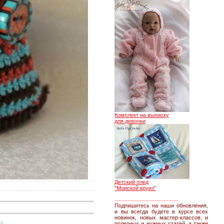
Комплект на выписку
для девочки
Детский плед
"Морской круиз"
________________
Подпишитесь на наши обновления,
и вы всегда будете в курсе всех
новинок, новых мастер-классов, и
полезных и нужных статей, а также