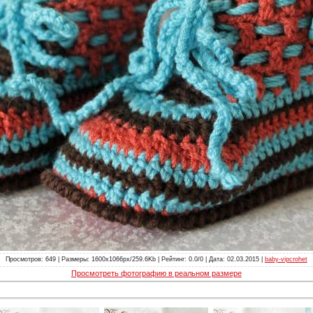
Просмотров: 649 | Размеры: 1600x1066px/259.6Kb | Рейтинг: 0.0/0 | Дата: 02.03.2015 |
baby-vipcrohet
Просмотреть фотографию в реальном размере