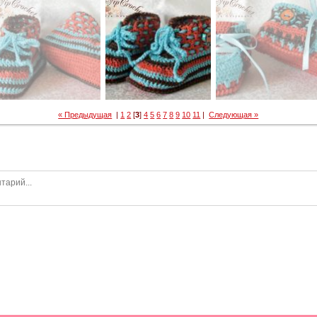
« Предыдущая
|
1
2
[
3
]
4
5
6
7
8
9
10
11
|
Следующая »