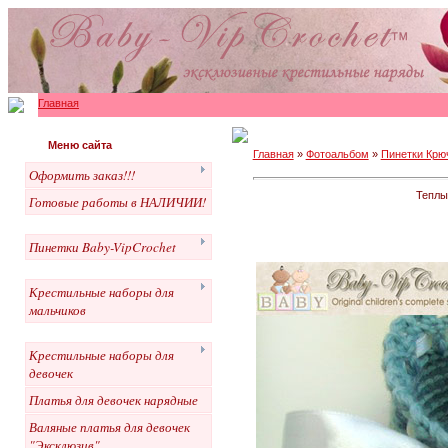
Главная
Меню сайта
Главная
»
Фотоальбом
»
Пинетки Крю
Оформить заказ!!!
Теплы
Готовые работы в НАЛИЧИИ!
Пинетки Baby-VipCrochet
Крестильные наборы для
мальчиков
Крестильные наборы для
девочек
Платья для девочек нарядные
Валяные платья для девочек
"Эксклюзив"