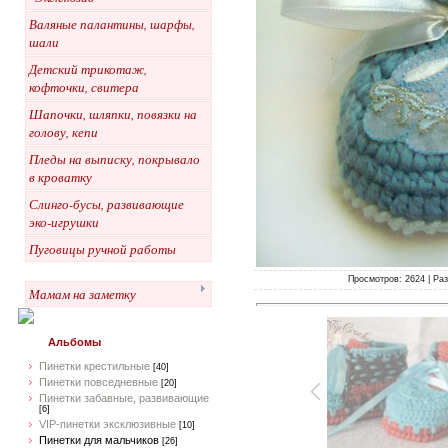
Валяные палантины, шарфы,
шали
Детский трикотаж,
кофточки, свитера
Шапочки, шляпки, повязки на
голову, кепи
Пледы на выписку, покрывало
в кроватку
Слинго-бусы, развивающие
эко-игрушки
Пуговицы ручной работы
Просмотров: 2624 | Раз
Мамам на заметку
Альбомы
Пинетки крестильные
[40]
Пинетки повседневные
[20]
Пинетки забавные, развивающие
[6]
VIP-пинетки эксклюзивные
[10]
Пинетки для мальчиков
[26]