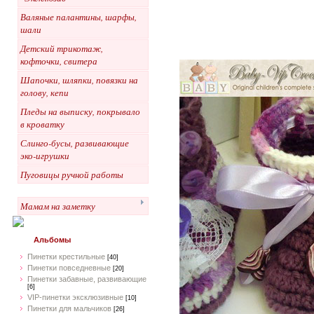
Валяные палантины, шарфы,
шали
Детский трикотаж,
кофточки, свитера
Шапочки, шляпки, повязки на
голову, кепи
Пледы на выписку, покрывало
в кроватку
Слинго-бусы, развивающие
эко-игрушки
Пуговицы ручной работы
Мамам на заметку
Альбомы
Пинетки крестильные
[40]
Пинетки повседневные
[20]
Пинетки забавные, развивающие
[6]
VIP-пинетки эксклюзивные
[10]
Пинетки для мальчиков
[26]