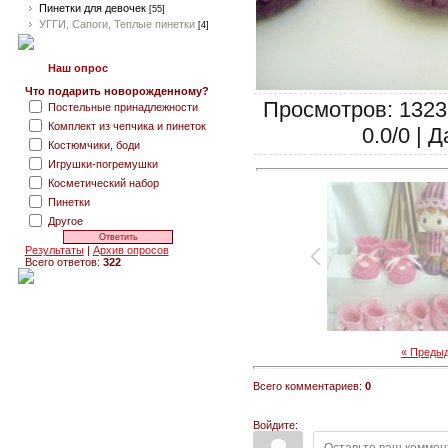
Пинетки для девочек
[55]
УГГИ, Сапоги, Теплые пинетки
[4]
Наш опрос
Что подарить новорожденному?
Просмотров: 1323 
Постельные принадлежности
Комплект из чепчика и пинеток
0.0/0 | 
Костюмчики, боди
Игрушки-погремушки
Косметический набор
Пинетки
Другое
Результаты
|
Архив опросов
Всего ответов:
322
« Преды
Всего комментариев:
0
Войдите: