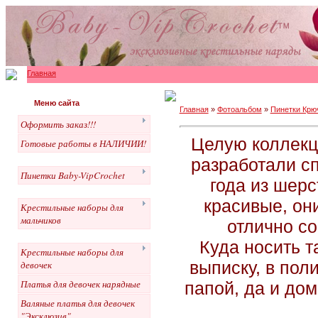
Главная
Меню сайта
Главная
»
Фотоальбом
»
Пинетки Крю
Оформить заказ!!!
Целую коллекц
Готовые работы в НАЛИЧИИ!
разработали с
Пинетки Baby-VipCrochet
года из шерс
красивые, он
Крестильные наборы для
мальчиков
отлично с
Куда носить т
Крестильные наборы для
выписку, в поли
девочек
Платья для девочек нарядные
папой, да и до
Валяные платья для девочек
"Эксклюзив"