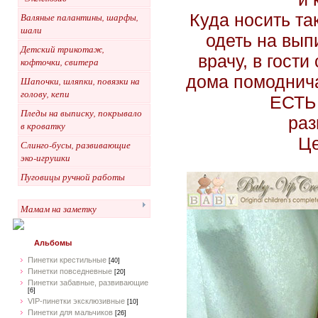
Куда носить та
Валяные палантины, шарфы,
шали
одеть на выпи
Детский трикотаж,
врачу, в гости
кофточки, свитера
дома помоднича
Шапочки, шляпки, повязки на
голову, кепи
ЕСТЬ
Пледы на выписку, покрывало
раз
в кроватку
Це
Слинго-бусы, развивающие
эко-игрушки
Пуговицы ручной работы
Мамам на заметку
Альбомы
Пинетки крестильные
[40]
Пинетки повседневные
[20]
Пинетки забавные, развивающие
[6]
VIP-пинетки эксклюзивные
[10]
Пинетки для мальчиков
[26]