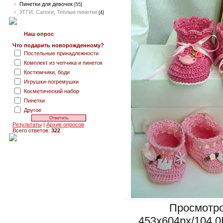
Пинетки для девочек
[55]
УГГИ, Сапоги, Теплые пинетки
[4]
Наш опрос
Что подарить новорожденному?
Постельные принадлежности
Комплект из чепчика и пинеток
Костюмчики, боди
Игрушки-погремушки
Косметический набор
Пинетки
Другое
Результаты
|
Архив опросов
Всего ответов:
322
Просмотро
453x604px/104.0K