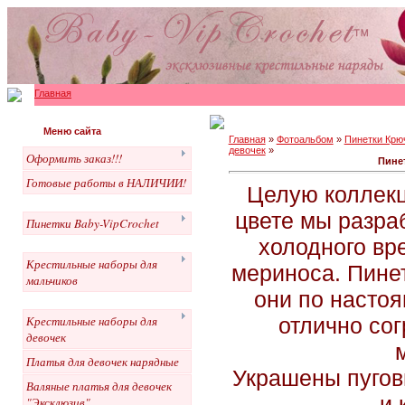
Главная
Меню сайта
Главная
»
Фотоальбом
»
Пинетки Крю
девочек
»
Оформить заказ!!!
Пине
Готовые работы в НАЛИЧИИ!
Целую коллекц
цвете мы разра
Пинетки Baby-VipCrochet
холодного вр
Крестильные наборы для
мериноса. Пинет
мальчиков
они по насто
отлично со
Крестильные наборы для
девочек
Платья для девочек нарядные
Украшены пугов
Валяные платья для девочек
и 
"Эксклюзив"