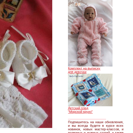
Комплект на выписку
для девочки
Детский плед
"Морской круиз"
________________
Подпишитесь на наши обновления,
и вы всегда будете в курсе всех
новинок, новых мастер-классов, и
полезных и нужных статей, а также