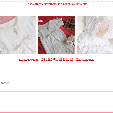
Просмотреть фотографию в реальном размере
« Предыдущая
|
3
4
5
6
7
[
8
]
9
10
11
12
13
|
Следующая »