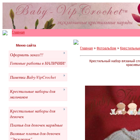
Главная
Меню сайта
Главная
»
Фотоальбом
»
Крестильны
Оформить заказ!!!
Крестильный набор вязаный спи
Готовые работы в НАЛИЧИИ!
красивы
Пинетки Baby-VipCrochet
Крестильные наборы для
мальчиков
Крестильные наборы для
девочек
Платья для девочек нарядные
Валяные платья для девочек
"Эксклюзив"