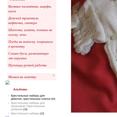
Валяные палантины, шарфы,
шали
Детский трикотаж,
кофточки, свитера
Шапочки, шляпки, повязки на
голову, кепи
Пледы на выписку, покрывало
в кроватку
Слинго-бусы, развивающие
эко-игрушки
Пуговицы ручной работы
Мамам на заметку
Альбомы
Крестильные наборы для
девочек, крестильные платья
[80]
Крестильные наборы для
мальчиков | Крестильные
рубашки
[16]
Крестильные наборы
[20]