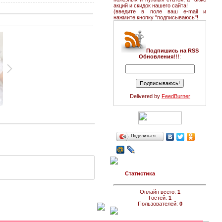
акций и скидок нашего сайта!
(введите в поле ваш e-mail и
нажмите кнопку "подписываюсь"!
Подпишись на RSS
Обновления!!!
:
Delivered by
FeedBurner
Поделиться…
Статистика
Онлайн всего:
1
Гостей:
1
Пользователей:
0