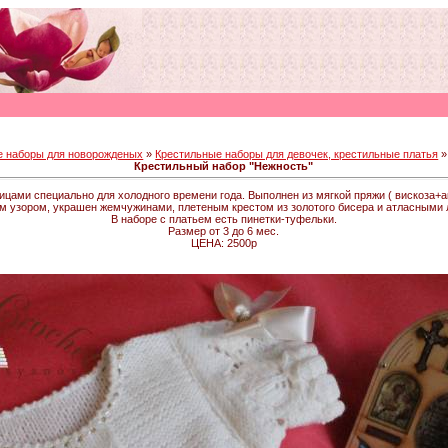
е наборы для новорожденых
»
Крестильные наборы для девочек, крестильные платья
»
Крестильный набор "Нежность"
цами специально для холодного времени года. Выполнен из мягкой пряжи ( вискоза+а
м узором, украшен жемчужинами, плетеным крестом из золотого бисера и атласными 
В наборе с платьем есть пинетки-туфельки.
Размер от 3 до 6 мес.
ЦЕНА: 2500р