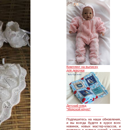
Комплект на выписку
для девочки
Детский плед
"Морской круиз"
________________
Подпишитесь на наши обновления,
и вы всегда будете в курсе всех
новинок, новых мастер-классов, и
полезных и нужных статей, а также