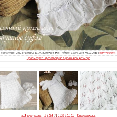
Просмотров: 2551 | Размеры: 1317x1600px/353.3Kb | Рейтинг: 0.0/0 | Дата: 02.03.2015 |
baby-vipcrohet
Просмотреть фотографию в реальном размере
« Предыдущая
|
1
2
3
4
[
5
]
6
7
8
9
10
11
|
Следующая »