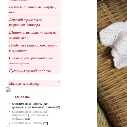
Валяные палантины, шарфы,
шали
Детский трикотаж,
кофточки, свитера
Шапочки, шляпки, повязки на
голову, кепи
Пледы на выписку, покрывало
в кроватку
Слинго-бусы, развивающие
эко-игрушки
Пуговицы ручной работы
Мамам на заметку
Альбомы
Крестильные наборы для
девочек, крестильные платья
[80]
Крестильные наборы для
мальчиков | Крестильные
рубашки
[16]
Крестильные наборы
[20]