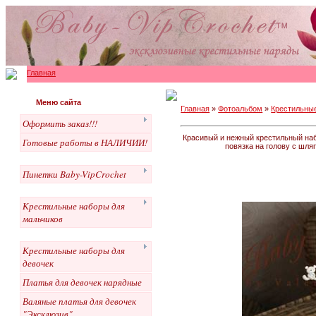
Главная
Меню сайта
Главная
»
Фотоальбом
»
Крестильны
Оформить заказ!!!
Красивый и нежный крестильный наб
Готовые работы в НАЛИЧИИ!
повязка на голову с шля
Пинетки Baby-VipCrochet
Крестильные наборы для
мальчиков
Крестильные наборы для
девочек
Платья для девочек нарядные
Валяные платья для девочек
"Эксклюзив"