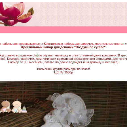
е наборы для новорожденых
»
Крестильные наборы для девочек, крестильные платья
»
Крестильный набор для девочки "Воздушное суфле"
ор словно воздушное суфле окутает малышку в ответственный день крещения. В крес
пкой. Кружево, ленточки, жемчужинки и воздушная вязка крючком и спицами, для того 
Размер от 0-3 месяцев ( платье по длине подойдет и на девочку 6 месяцев)
______________________
Возможны другие размеры на заказ!
ЦЕНА: 3500р