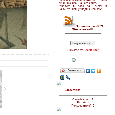
акций и скидок нашего сайта!
(введите в поле ваш e-mail и
нажмите кнопку "подписываюсь"!
Подпишись на RSS
Обновления!!!
:
Delivered by
FeedBurner
Поделиться…
Статистика
Онлайн всего:
1
Гостей:
1
Пользователей:
0