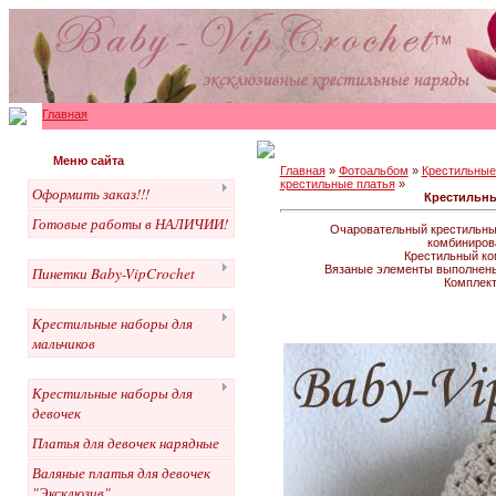
Главная
Меню сайта
Главная
»
Фотоальбом
»
Крестильные
крестильные платья
»
Оформить заказ!!!
Крестильны
Готовые работы в НАЛИЧИИ!
Очаровательный крестильный
комбиниров
Крестильный ком
Вязаные элементы выполнены 
Пинетки Baby-VipCrochet
Комплект
Крестильные наборы для
мальчиков
Крестильные наборы для
девочек
Платья для девочек нарядные
Валяные платья для девочек
"Эксклюзив"