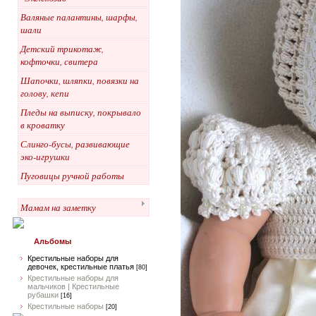
Валяные палантины, шарфы,
шали
Детский трикотаж,
кофточки, свитера
Шапочки, шляпки, повязки на
голову, кепи
Пледы на выписку, покрывало
в кроватку
Слинго-бусы, развивающие
эко-игрушки
Пуговицы ручной работы
Мамам на заметку
Альбомы
Крестильные наборы для
девочек, крестильные платья
[80]
Крестильные наборы для
мальчиков | Крестильные
рубашки
[16]
Крестильные наборы
[20]