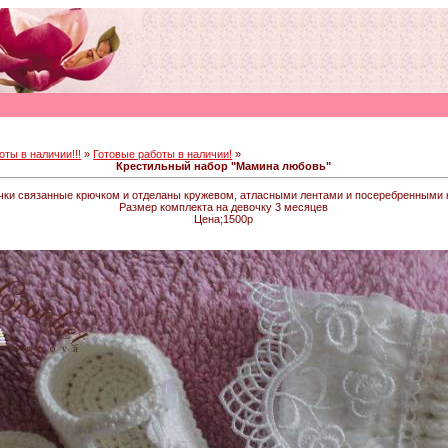
оты в наличии!!!
»
Готовые работы в наличии!
»
Крестильный набор "Мамина любовь"
чки связанные крючком и отделаны кружевом, атласными лентами и посеребренными 
Размер комплекта на девочку 3 месяцев
Цена;1500р