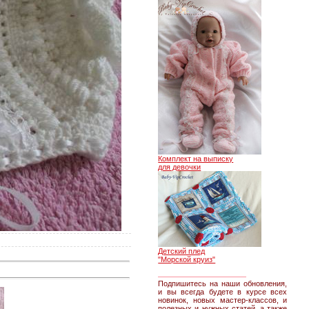
Комплект на выписку
для девочки
Детский плед
"Морской круиз"
________________
Подпишитесь на наши обновления,
и вы всегда будете в курсе всех
новинок, новых мастер-классов, и
полезных и нужных статей, а также