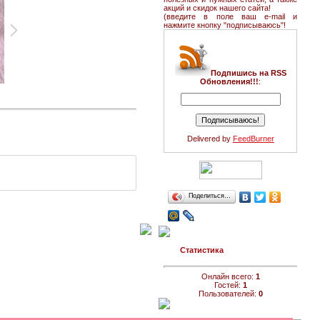
акций и скидок нашего сайта!
(введите в поле ваш e-mail и
нажмите кнопку "подписываюсь"!
Подпишись на RSS
Обновления!!!
:
Delivered by
FeedBurner
Поделиться…
Статистика
Онлайн всего:
1
Гостей:
1
Пользователей:
0