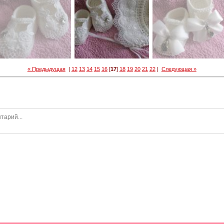
« Предыдущая
|
12
13
14
15
16
[
17
]
18
19
20
21
22
|
Следующая »