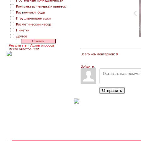
Постельные принадлежности
Комплект из чепчика и пинеток
Костюмчики, боди
Игрушки-погремушки
Косметический набор
Пинетки
Другое
Результаты
|
Архив опросов
Всего ответов:
322
Всего комментариев:
0
Войдите:
Отправить