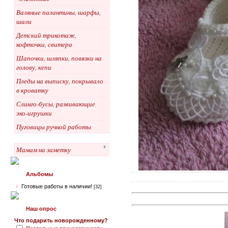
Валяные палантины, шарфы,
шали
Детский трикотаж,
кофточки, свитера
Шапочки, шляпки, повязки на
голову, кепи
Пледы на выписку, покрывало
в кроватку
Слинго-бусы, развивающие
эко-игрушки
Пуговицы ручной работы
Мамам на заметку
Альбомы
Готовые работы в наличии!
[32]
Наш опрос
Что подарить новорожденному?