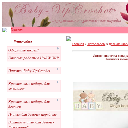
Главная
Меню сайта
Главная
»
Фотоальбом
»
Детские шапо
Оформить заказ!!!
Летняя шапочка-кепи дл
Готовые работы в НАЛИЧИИ!
Комплект можно
Пинетки Baby-VipCrochet
Крестильные наборы для
мальчиков
Крестильные наборы для
девочек
Платья для девочек нарядные
Валяные платья для девочек
"Эксклюзив"