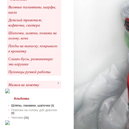
Валяные палантины, шарфы,
шали
Детский трикотаж,
кофточки, свитера
Шапочки, шляпки, повязки на
голову, кепи
Пледы на выписку, покрывало
в кроватку
Слинго-бусы, развивающие
эко-игрушки
Пуговицы ручной работы
Мамам на заметку
Альбомы
Шляпы, панамки, шапочки
[6]
Повязки на голову для девочек
[6]
Чепчики
[31]