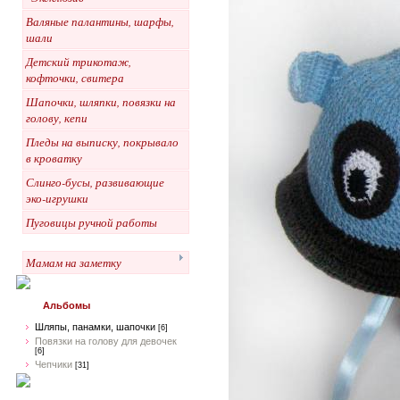
Валяные палантины, шарфы,
шали
Детский трикотаж,
кофточки, свитера
Шапочки, шляпки, повязки на
голову, кепи
Пледы на выписку, покрывало
в кроватку
Слинго-бусы, развивающие
эко-игрушки
Пуговицы ручной работы
Мамам на заметку
Альбомы
Шляпы, панамки, шапочки
[6]
Повязки на голову для девочек
[6]
Чепчики
[31]