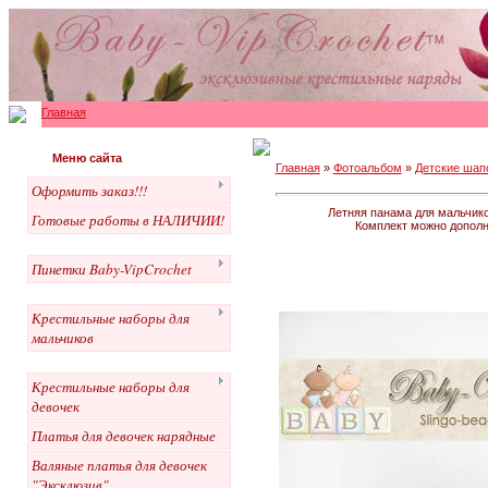
Главная
Меню сайта
Главная
»
Фотоальбом
»
Детские шапо
Оформить заказ!!!
Летняя панама для мальчико
Готовые работы в НАЛИЧИИ!
Комплект можно дополни
Пинетки Baby-VipCrochet
Крестильные наборы для
мальчиков
Крестильные наборы для
девочек
Платья для девочек нарядные
Валяные платья для девочек
"Эксклюзив"