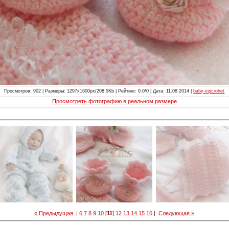
Просмотров: 902 | Размеры: 1297x1600px/208.5Kb | Рейтинг: 0.0/0 | Дата: 11.08.2014 |
baby-vipcrohet
Просмотреть фотографию в реальном размере
« Предыдущая
|
6
7
8
9
10
[
11
]
12
13
14
15
16
|
Следующая »