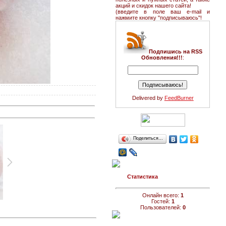
акций и скидок нашего сайта!
(введите в поле ваш e-mail и
нажмите кнопку "подписываюсь"!
Подпишись на RSS
Обновления!!!
:
Delivered by
FeedBurner
Поделиться…
Статистика
Онлайн всего:
1
Гостей:
1
Пользователей:
0