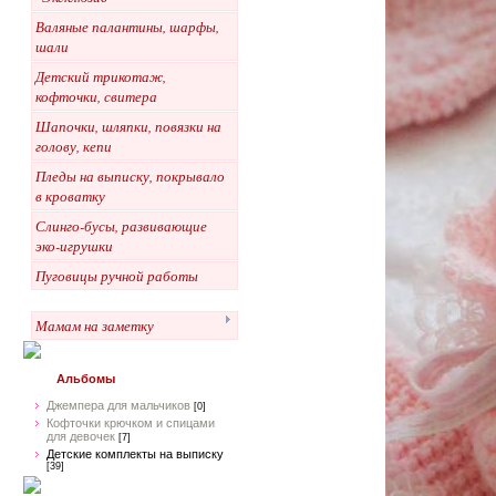
Валяные палантины, шарфы,
шали
Детский трикотаж,
кофточки, свитера
Шапочки, шляпки, повязки на
голову, кепи
Пледы на выписку, покрывало
в кроватку
Слинго-бусы, развивающие
эко-игрушки
Пуговицы ручной работы
Мамам на заметку
Альбомы
Джемпера для мальчиков
[0]
Кофточки крючком и спицами
для девочек
[7]
Детские комплекты на выписку
[39]