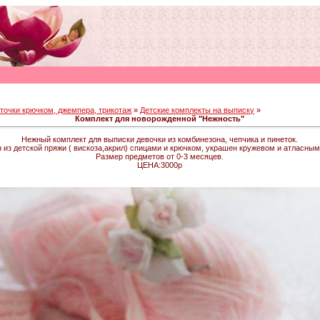
точки крючком, джемпера, трикотаж
»
Детские комплекты на выписку
»
Комплект для новорожденной "Нежность"
Нежный комплект для выписки девочки из комбинезона, чепчика и пинеток.
 из детской пряжи ( вискоза,акрил) спицами и крючком, украшен кружевом и атласным
Размер предметов от 0-3 месяцев.
ЦЕНА:3000р