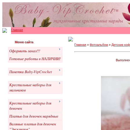
Главная
Меню сайта
Главная
»
Фотоальбом
»
Детские коф
Оформить заказ!!!
Готовые работы в НАЛИЧИИ!
Выполнен
Пинетки Baby-VipCrochet
Крестильные наборы для
мальчиков
Крестильные наборы для
девочек
Платья для девочек нарядные
Валяные платья для девочек
"Эксклюзив"