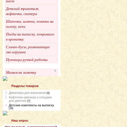
шали
Детский трикотаж,
кофточки, свитера
Шапочки, шляпки, повязки на
голову, кепи
Пледы на выписку, покрывало
в кроватку
Слинго-бусы, развивающие
эко-игрушки
Пуговицы ручной работы
Мамам на заметку
Разделы товаров
Джемпера для мальчиков
[0]
Кофточки крючком и спицами
для девочек
[7]
Детские комплекты на выписку
[39]
Наш опрос