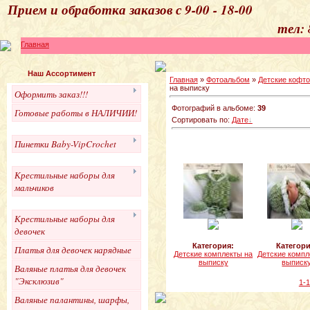
Прием и обработка 
тел: 
Главная
Наш Ассортимент
Главная
»
Фотоальбом
»
Детские кофто
на выписку
Оформить заказ!!!
Фотографий в альбоме:
39
Готовые работы в НАЛИЧИИ!
Сортировать по:
Дате
Пинетки Baby-VipCrochet
Крестильные наборы для
мальчиков
Крестильные наборы для
девочек
Категория:
Категори
Платья для девочек нарядные
Детские комплекты на
Детские компл
выписку
выписк
Валяные платья для девочек
"Эксклюзив"
1-
Валяные палантины, шарфы,