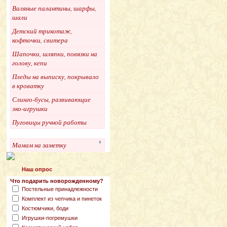
Валяные палантины, шарфы,
шали
Детский трикотаж,
кофточки, свитера
Шапочки, шляпки, повязки на
голову, кепи
Пледы на выписку, покрывало
в кроватку
Слинго-бусы, развивающие
эко-игрушки
Пуговицы ручной работы
Мамам на заметку
Наш опрос
Что подарить новорожденному?
Постельные принадлежности
Комплект из чепчика и пинеток
Костюмчики, боди
Игрушки-погремушки