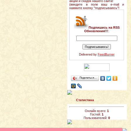
акций и скидок нашего сайта!
(введите в поле ваш e-mail и
нажмите кнопку "подписываюсь"!
Подпишись на RSS
Обновления!!!
:
Delivered by
FeedBurner
Поделиться…
Статистика
Онлайн всего:
1
Гостей:
1
Пользователей:
0